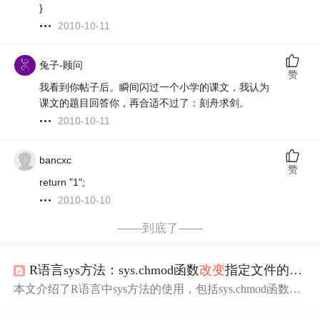
}
2010-10-11
兔子-顾问
赞
我看到你帖子后。瞬间闪过一个小学的课文，我认为
课文的题目回答你，再合适不过了：刻舟求剑。
2010-10-11
bancxc
赞
return "1";
2010-10-10
——到底了——
R语言sys方法：sys.chmod函数
改变
指定文件的权限、Sys.Date函数
本文介绍了R语言中sys方法的使用，包括sys.chmod函数如
何
改变
文件权限，Sys.Date如何获取
系统
当前日期，以及S
ys.time如何获取
系统
当前
时间
。详细阐述了每个函数的功