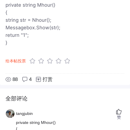
private string Mhour()
{
string str = Nhour();
Messagebox.Show(str);
return "1";
}
给本帖投票
88
4
打赏
全部评论
tangjubin
赞
private string Mhour()
{