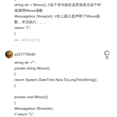
string str = Nhour(); //这个语句放在这里就表示这个时
候调用Nhour函数
Messagebox.Show(str); //你上面只是声明了Nhour函
数，并没执行。。。
return "1";
}
2010-10-11
q107770540
赞
string str ="";
private string Nhour()
{
return System.DateTime.Now.ToLongTimeString();
}
private void Mhour()
{
Messagebox.Show(str);
// return "1";