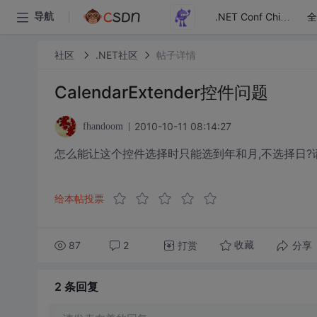
全
导航
.NET Conf China
社区
.NET社区
帖子详情
CalendarExtender控件问题
2010-10-11 08:14:27
fhandoom
怎么能让这个控件选择时只能选到年和月,不选择日?
给本帖投票
87
2
打赏
分享
收藏
2 条
回复