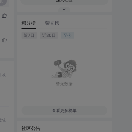
复
积分榜
荣誉榜
近7日
近30日
至今
领域
暂无数据
查看更多榜单
领域
社区公告