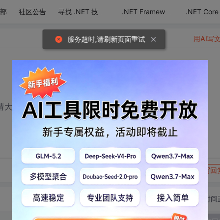
部
社区公告
.NET Core
寻找 .NET 技术达人
.NET Framework
用AI写
服务超时,请刷新页面重试
请大家帮忙,谢谢
转发到动态
举报
写回
切换为时间