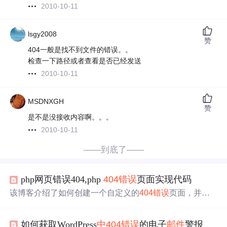
2010-10-11
lsgy2008
赞
404一般是找不到文件的错误。。
检查一下路径或者查看是否已经发送
2010-10-11
MSDNXGH
赞
是不是没接收内容啊。。。
2010-10-11
——到底了——
php网页错误404,php
404错误
页面实现代码
该博客介绍了如何创建一个自定义的
404错误
页面，并配
置了一个通知系统，当访问者遇到错误时，系统会根据预
设级别发送错误报告给管理员。通过设置域名、字体、颜
如何获取WordPress
中
404错误
的电子
邮件
警报
色等参数，可以定制友好的错误
提示
，并通过调整$reportle