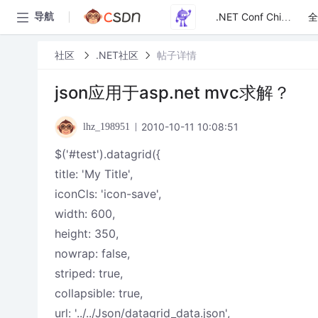
全
导航
.NET Conf China
社区
.NET社区
帖子详情
json应用于asp.net mvc求解？
2010-10-11 10:08:51
lhz_198951
$('#test').datagrid({
title: 'My Title',
iconCls: 'icon-save',
width: 600,
height: 350,
nowrap: false,
striped: true,
collapsible: true,
url: '../../Json/datagrid_data.json',