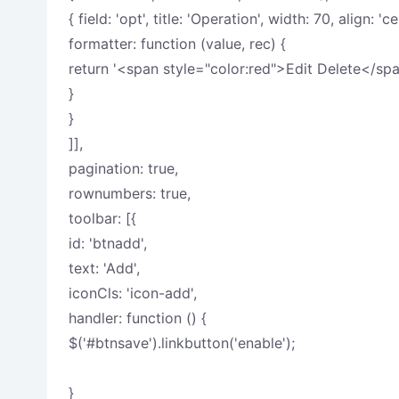
{ field: 'opt', title: 'Operation', width: 70, align: 'ce
formatter: function (value, rec) {
return '<span style="color:red">Edit Delete</spa
}
}
]],
pagination: true,
rownumbers: true,
toolbar: [{
id: 'btnadd',
text: 'Add',
iconCls: 'icon-add',
handler: function () {
$('#btnsave').linkbutton('enable');
}