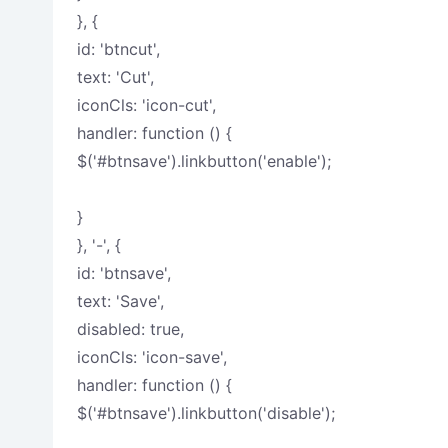
}, {
id: 'btncut',
text: 'Cut',
iconCls: 'icon-cut',
handler: function () {
$('#btnsave').linkbutton('enable');
}
}, '-', {
id: 'btnsave',
text: 'Save',
disabled: true,
iconCls: 'icon-save',
handler: function () {
$('#btnsave').linkbutton('disable');