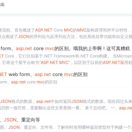
输出
整流程。首先概述了
ASP.NET
Core
MVC
的
MVC
架构原理和跨平台特性，
重点阐述了
JSON
的序列化与反序列化方法，包括系统自带功能和自定义
互，并强调了数据验证的重要性，介绍了数据注解和FluentValidation等
 form、
asp.net
core
mvc
的区别。哦我的上帝啊！这可真糟糕
ET
Core，它们分别基于.NET Framework和.NET Core构建。 当Microso
，它将这个新平台称为“
ASP.NET
MVC
”，以区别于以前的
ASP.NET
应
用
来添加了“
ASP.NET
We...
NET
web form、
asp.net
core
mvc
的区别
form、
asp.net
core
mvc
的区别
JSON
格式的数据、
asp.net
中如何返回
JSON
格式的数据。现在回过头
我仍然一脸茫然，需要翻出这些文章查阅一番。 来个总结吧。 一、
asp.ne
using System.We...
、
JSON
、重定向等
图、
JSON
、重定向、文件等。了解何时使用哪种返回类型对于构建一个