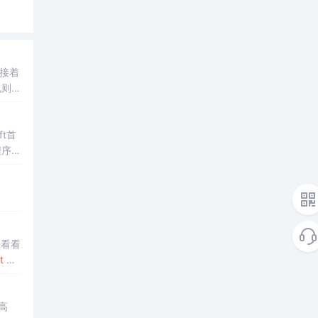
接着
规则实
验证
ft首
程序
来看看
t
we
高