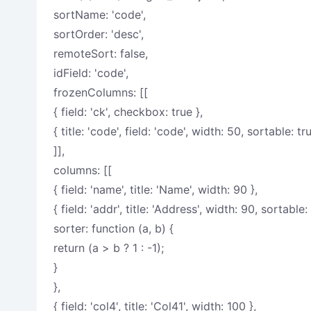
sortName: 'code',
sortOrder: 'desc',
remoteSort: false,
idField: 'code',
frozenColumns: [[
{ field: 'ck', checkbox: true },
{ title: 'code', field: 'code', width: 50, sortable: tr
]],
columns: [[
{ field: 'name', title: 'Name', width: 90 },
{ field: 'addr', title: 'Address', width: 90, sortable:
sorter: function (a, b) {
return (a > b ? 1 : -1);
}
},
{ field: 'col4', title: 'Col41', width: 100 },