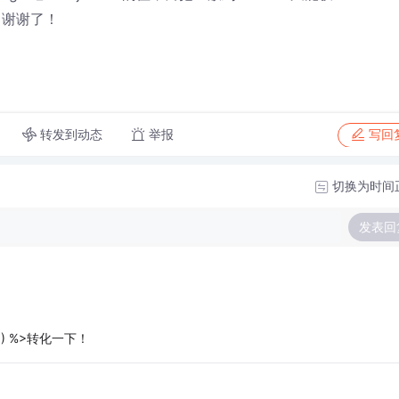
下，谢谢了！
转发到动态
举报
写回
切换为时间
发表回
X") %>转化一下！