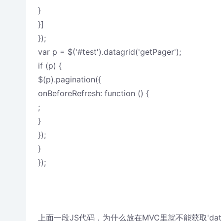
}
}]
});
var p = $('#test').datagrid('getPager');
if (p) {
$(p).pagination({
onBeforeRefresh: function () {
;
}
});
}
});
上面一段JS代码，为什么放在MVC里就不能获取'datag