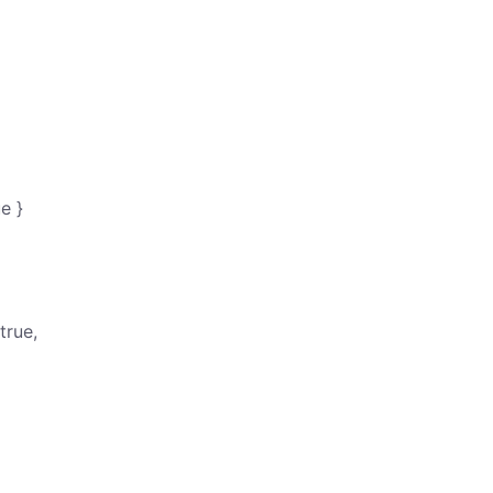
ue }
 true,