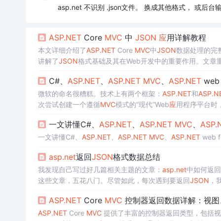
asp.net 不识别 .json文件。 换成其他格式， 或后台
ASP.NET
Core
MVC
中
JSON
应
用详解教程
本文详细介绍了
ASP.NET
Core
MVC
中
JSON
数据处理的完
讲解了
JSON
格式基础及其在Web开发中的重要作用。文章
现。通过AJAX和Fetch API的示例演示了前后端
JSON
数据交
C#、
ASP.NET
、
ASP.NET
MVC
、
ASP.NET
web
方法。
微软的命名很糟糕。技术上有两个框架：
ASP.NET
和
ASP.N
次尝试创建一个遵循
MVC
模式的“现代”Web
应
用程序平台时
（主要是Web Forms）。然后，为了更加混淆事情，他们后
一文讲懂C#、
ASP.NET
、
ASP.NET
MVC
、
ASP.
一文讲懂C#、
ASP.NET
、
ASP.NET
MVC
、
ASP.NET
web 
asp.net
返回
JSON
格式数据总结
我发现自己写过好几篇相关主题的文章：
asp.net
中如何返回
这些文章，五花八门。尽管如此，每次遇到要返回
JSON
，
b api 这是for api的，有别于
mvc
using System.Web.Http; 
ASP.NET
Core
MVC
控制器返回数据详解：视图
ASP.NET
Core
MVC
提供了丰富的控制器返回类型，包括视