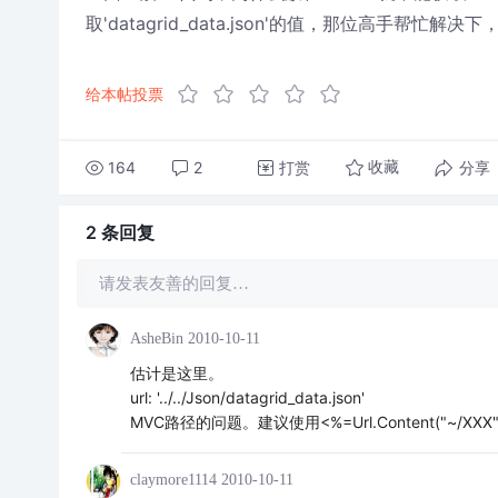
取'datagrid_data.json'的值，那位高手帮忙解决
给本帖投票
164
2
打赏
分享
收藏
2 条
回复
请发表友善的回复…
AsheBin
2010-10-11
估计是这里。
url: '../../Json/datagrid_data.json'
MVC路径的问题。建议使用<%=Url.Content("~/XX
claymore1114
2010-10-11