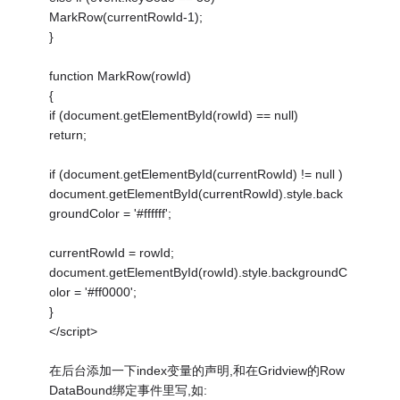
MarkRow(currentRowId-1);
}
function MarkRow(rowId)
{
if (document.getElementById(rowId) == null)
return;
if (document.getElementById(currentRowId) != null )
document.getElementById(currentRowId).style.back
groundColor = '#ffffff';
currentRowId = rowId;
document.getElementById(rowId).style.backgroundC
olor = '#ff0000';
}
</script>
在后台添加一下index变量的声明,和在Gridview的Row
DataBound绑定事件里写,如: