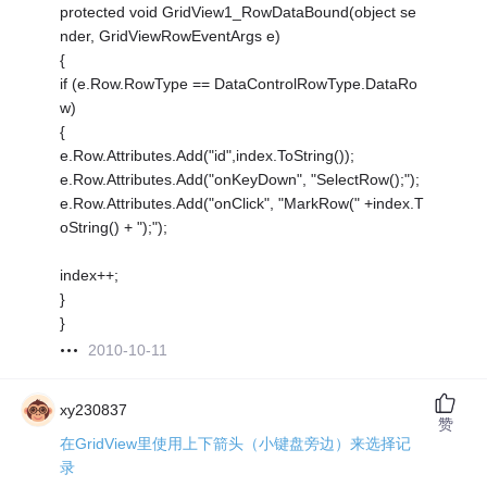
protected void GridView1_RowDataBound(object se
nder, GridViewRowEventArgs e)
{
if (e.Row.RowType == DataControlRowType.DataRo
w)
{
e.Row.Attributes.Add("id",index.ToString());
e.Row.Attributes.Add("onKeyDown", "SelectRow();");
e.Row.Attributes.Add("onClick", "MarkRow(" +index.T
oString() + ");");
index++;
}
}
2010-10-11
xy230837
赞
在GridView里使用上下箭头（小键盘旁边）来选择记
录