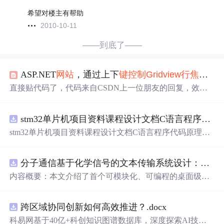
希望对楼主有帮助
2010-10-11
——到底了——
ASP.NET
网站
，通过上下
键
控制
Gridview
行
焦点
的
直接贴代码了，代码来自CSDN上一位朋友的回复，效果
不错，主要还是js的东西了。在大数据量时最好别搞这么
复杂 system.xml:（作为数据源）
stm32单片机项目资料课程设计文档C语言程序代码原理图电路PCB实例无线智能报警器的设计
stm32单片机项目资料课程设计文档C语言程序代码原理图
电路PCB实例无线智能报警器的设计
分子通信基于化学信号的文本传输系统设计：桌面式实验平台实现与非线性特性分析
内容概要：本文介绍了首个可模块化、可编程的桌面级分
子通信平台，能够通过化学信号传输文本消息。该系统利
用酒精作为化学载体，结合Arduino微
控制
器、传感器和风
跨区域协同创新如何高效推进？.docx
扇
控制
气流，实现了基于化学扩散与流动辅助的通信机
制。研究展示了系统的非线性特性，验证了即使在非理想
科易网基于40亿+科创知识图谱数据库，深度探索AI技术