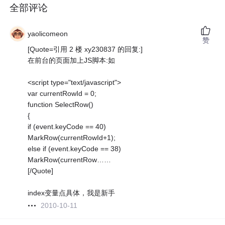
全部评论
yaolicomeon
赞
[Quote=引用 2 楼 xy230837 的回复:]
在前台的页面加上JS脚本:如
<script type="text/javascript">
var currentRowId = 0;
function SelectRow()
{
if (event.keyCode == 40)
MarkRow(currentRowId+1);
else if (event.keyCode == 38)
MarkRow(currentRow……
[/Quote]
index变量点具体，我是新手
2010-10-11