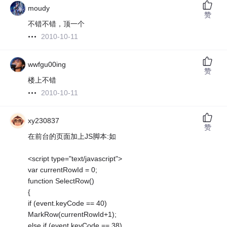
moudy
赞
不错不错，顶一个
2010-10-11
wwfgu00ing
赞
楼上不错
2010-10-11
xy230837
赞
在前台的页面加上JS脚本:如
<script type="text/javascript">
var currentRowId = 0;
function SelectRow()
{
if (event.keyCode == 40)
MarkRow(currentRowId+1);
else if (event.keyCode == 38)