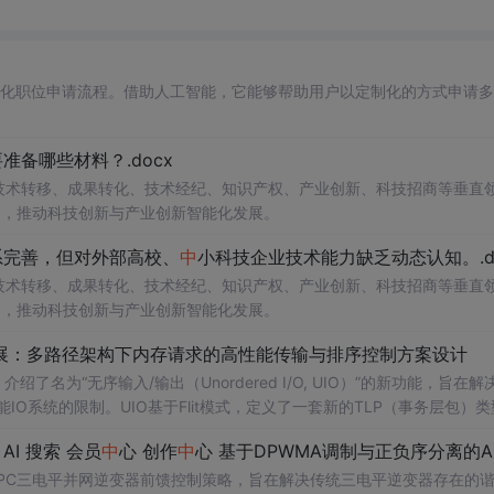
自动化职位申请流程。借助人工智能，它能够帮助用户以定制化的方式申请
备哪些材料？.docx
在技术转移、成果转化、技术经纪、知识产权、产业创新、科技招商等垂直
案，推动科技创新与产业创新智能化发展。
系完善，但对外部高校、
中
小科技企业技术能力缺乏动态认知。.d
在技术转移、成果转化、技术经纪、知识产权、产业创新、科技招商等垂直
案，推动科技创新与产业创新智能化发展。
/O扩展：多路径架构下内存请求的高性能传输与排序控制方案设计
了名为“无序输入/输出（Unordered I/O, UIO）”的新功能，旨在解
O系统的限制。UIO基于Flit模式，定义了一套新的TLP（事务层包）类
持多路径路由、提升系统效率并兼容现有生产者-消费者模型。文档详细说明了
 AI 搜索 会员
中
心 创作
中
心 基于DPWMA调制与正负序分离的ANPC三电平并网逆变器前馈控制策略研究（Simulink仿真实
NPC三电平并网逆变器前馈控制策略，旨在解决传统三电平逆变器存在的