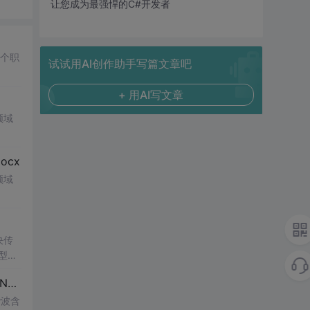
让您成为最强悍的C#开发者
多个职
试试用AI创作助手写篇文章吧
+ 用AI写文章
领域
ocx
领域
决传
型和
UI
现）
谐波含