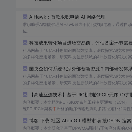
AIHawk：首款求职申请 AI 网络代理
求职助手AI智能代理AIHawk致力于简化求职过程，通过
位。
科技成果转化项目进场交易前，评估备案环节需要准
科易网基于40亿+科创知识图谱数据库，深度探索AI技术
的多样化应用场景，研究科技创新领域的AI+数智化解决方
国央企如何系统识别外部创新资源？内部研发体
科易网基于40亿+科创知识图谱数据库，深度探索AI技术
的多样化应用场景，研究科技创新领域的AI+数智化解决方
【高速互连技术】基于UIO机制的PCIe无序I
内容概要：本文档为PCI-SIG发布的工程变更通知（ECN），介绍
统PCI/PCIe架构
中
严格的顺序传输规则对多路径拓扑和高性能I
规则，允许请求方（Requester）自主管理数据顺序，支
博客 下载 社区 AtomGit 模型市场 搜CSDN 搜索
O
内容概要：本文研究了基于DPWMA调制与正负序分离的A