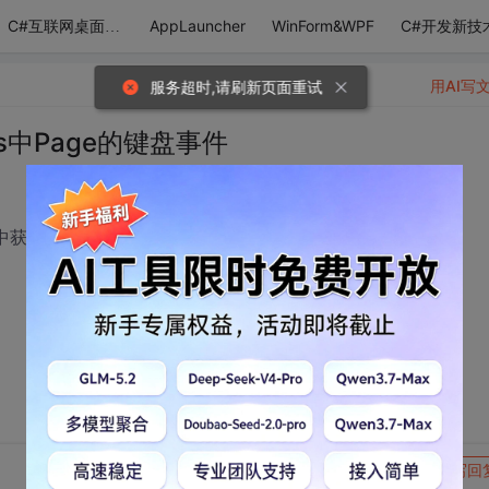
AppLauncher
WinForm&WPF
C#开发新技
C#互联网桌面应用
用AI写
服务超时,请刷新页面重试
ows中Page的键盘事件
在Page中获得键盘事件，结果Page 获得不到键盘事件，只能在
转发到动态
举报
写回