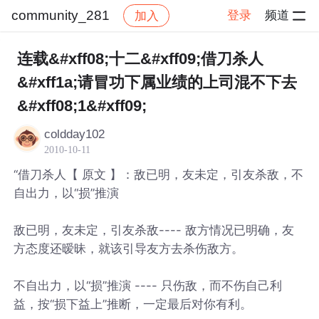
community_281
登录
频道
加入
帖子详情
社区
community_281
连载&#xff08;十二&#xff09;借刀杀人
&#xff1a;请冒功下属业绩的上司混不下去
&#xff08;1&#xff09;
coldday102
2010-10-11
“借刀杀人【 原文 】：敌已明，友未定，引友杀敌，不
自出力，以“损”推演
敌已明，友未定，引友杀敌---- 敌方情况已明确，友
方态度还暧昧，就该引导友方去杀伤敌方。
不自出力，以“损”推演 ---- 只伤敌，而不伤自己利
益，按“损下益上”推断，一定最后对你有利。