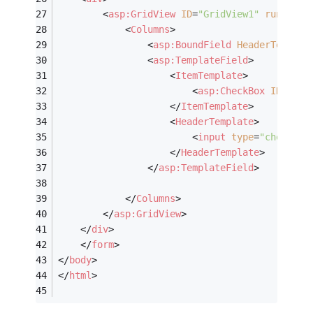
<
asp:GridView
ID
=
"GridView1"
runat
=
"s
<
Columns
>
<
asp:BoundField
HeaderText
=
"I
<
asp:TemplateField
>
<
ItemTemplate
>
<
asp:CheckBox
ID
=
"chk
</
ItemTemplate
>
<
HeaderTemplate
>
<
input
type
=
"checkbox
</
HeaderTemplate
>
</
asp:TemplateField
>
</
Columns
>
</
asp:GridView
>
</
div
>
</
form
>
</
body
>
</
html
>