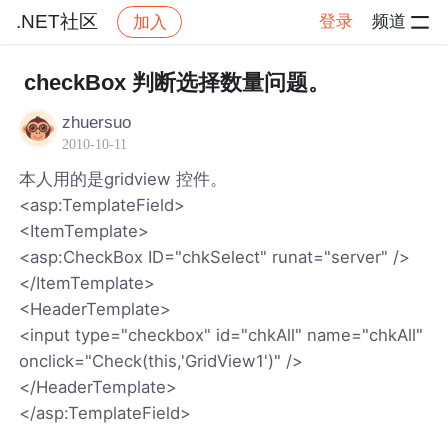
.NET社区
登录
频道
加入
帖子详情
社区
.NET社区
checkBox 判断选择数量问题。
zhuersuo
2010-10-11
本人用的是gridview 控件。
<asp:TemplateField>
<ItemTemplate>
<asp:CheckBox ID="chkSelect" runat="server" />
</ItemTemplate>
<HeaderTemplate>
<input type="checkbox" id="chkAll" name="chkAll"
onclick="Check(this,'GridView1')" />
</HeaderTemplate>
</asp:TemplateField>