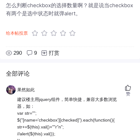
怎么判断checkbox的选择数量啊？就是说当checkbox
有两个是选中状态时就弹alert。
给本帖投票
290
9
打赏
全部评论
果然如此
赞
建议楼主用jquery组件，简单快捷，兼容大多数浏览
器，如：
var str="";
$("[name='checkbox'][checked]").each(function(){
str+=$(this).val()+""r"n";
//alert($(this).val());