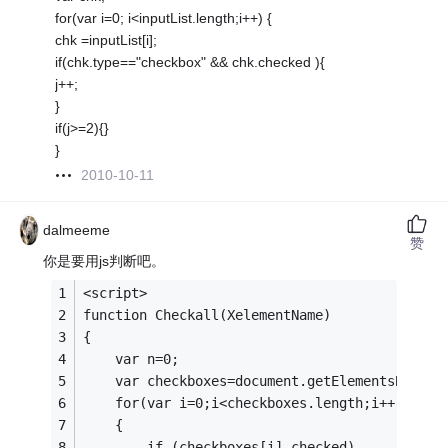
for(var i=0; i<inputList.length;i++) {
chk =inputList[i];
if(chk.type=="checkbox" && chk.checked ){
j++;
}
if(j>=2){}
}
2010-10-11
dalmeeme
赞
你是要用js判断吧。
<script>
function Checkall(XelementName)
{
    var n=0;
    var checkboxes=document.getElementsByName
    for(var i=0;i<checkboxes.length;i++)
    {
        if (checkboxes[i].checked)    