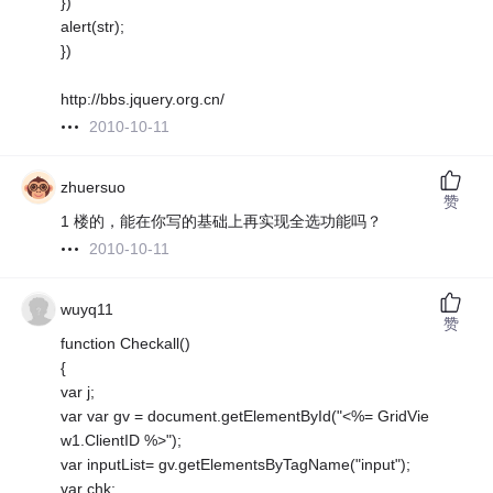
})
alert(str);
})
http://bbs.jquery.org.cn/
2010-10-11
zhuersuo
赞
1 楼的，能在你写的基础上再实现全选功能吗？
2010-10-11
wuyq11
赞
function Checkall()
{
var j;
var var gv = document.getElementById("<%= GridVie
w1.ClientID %>");
var inputList= gv.getElementsByTagName("input");
var chk;