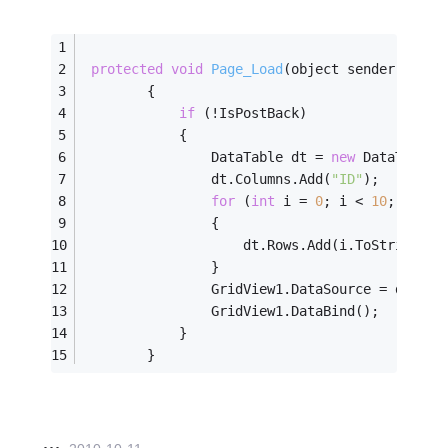
protected
void
Page_Load
(object sender, Even
        {
if
 (!IsPostBack)
            {    
                DataTable dt = 
new
 DataTable(
                dt.Columns.Add(
"ID"
);
for
 (
int
 i = 
0
; i < 
10
; i++)
                {
                    dt.Rows.Add(i.ToString())
                }
                GridView1.DataSource = dt;
                GridView1.DataBind();
            } 
        }