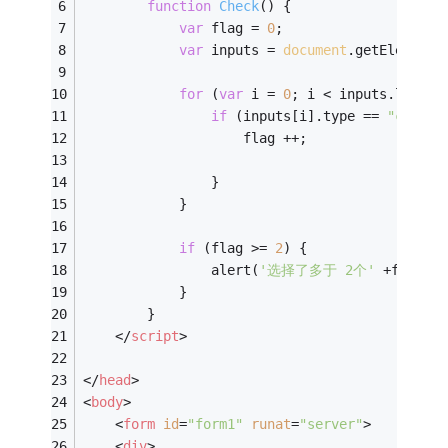
function
Check
(
) 
{
var
 flag = 
0
;
var
 inputs = 
document
.getElements
for
 (
var
 i = 
0
; i < inputs.length
if
 (inputs[i].type == 
"checkb
                    flag ++;
                }
            }
if
 (flag >= 
2
) {
                alert(
'选择了多于 2个'
 +flag);
            }          
        }
</
script
>
</
head
>
<
body
>
<
form
id
=
"form1"
runat
=
"server"
>
<
div
>