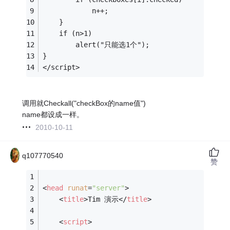
            n++;
    }
    if (n>1)
        alert("只能选1个");
}
</script>
调用就Checkall("checkBox的name值")
name都设成一样。
2010-10-11
q107770540
赞
<
head
runat
=
"server"
>
<
title
>
Tim 演示
</
title
>
<
script
>