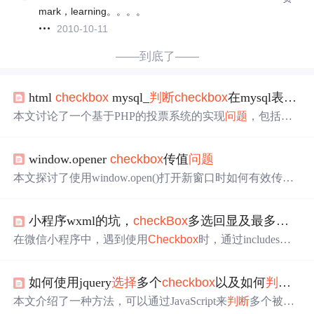
mark，learning。。。。
2010-10-11
——到底了——
html
checkbox
mysql_
判断
checkbox
在mysql表保存数据（高分）
本文讨论了一个基于PHP的投票系统的实现
问题
，包括如
何
判断
checkbox
的
选择
状态并限制
选择
数量
，以及如何保
存多选数据。
window.opener
checkbox
传值
问题
本文探讨了使用window.open()打开新窗口时如何有效传递
多个或单个被选中的
checkbox
值的
问题
，并提供了一种通
过
判断
选择
数量
来确保正确传递的解决方案。
小程序wxml的坑，
checkBox
多选回显及最多只能
在微信小程序中，遇到使用
Checkbox
时，通过includes
判
断
选中状态出现回显失败的
问题
，原因是wxml不支持inclu
des方法。解决办法是为每个选项添加checked属性，并在值
如何使用jquery
选择
多个
checkbox
以及如何
判断
che
改变时动态调整该属性，以实现多选和限制
选择
数量
功
能。
本文介绍了一种方法，可以通过JavaScript来
判断
多个被选