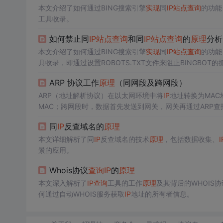
本文介绍了如何通过BING搜索引擎
实现
同
IP
站点
查询
的功能
工具收录。
如何禁止同
IP
站点
查询
和同
IP
站点
查询
的
原理
分析 
本文介绍了如何通过BING搜索引擎
实现
同
IP
站点
查询
的功能
具收录，即通过设置ROBOTS.TXT文件来阻止BINGBOT的
ARP 协议工作
原理
（同网段及跨网段）
ARP（地址解析协议）在以太网环境中将
IP
地址转换为MAC
MAC；跨网段时，数据首先发送到网关，网关再通过ARP查找目标
同
IP
反查域名的
原理
本文详细解析了同
IP
反查域名的技术
原理
，包括数据收集、
I
景的应用。
Whois协议
查询
IP
的
原理
本文深入解析了
IP
查询
工具的工作
原理
及其背后的WHOIS
何通过自动WHOIS服务获取
IP
地址的所有者信息。