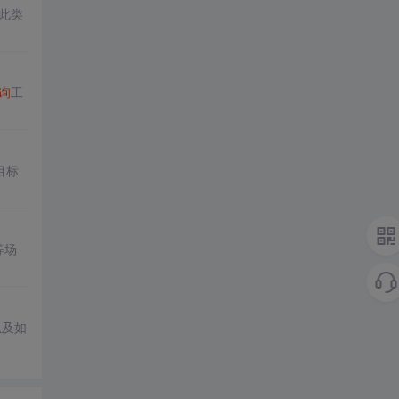
此类
询
工
目标
等场
以及如