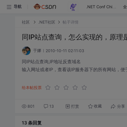
全
导航
.NET Conf China
社区
.NET社区
帖子详情
同IP站点查询，怎么实现的，原理
2010-10-11 02:11:03
于娜
同IP站点查询,IP地址反查域名
输入网址或者IP，查看该IP服务器下的所有网站，
给本帖投票
801
13
打赏
分享
收藏
13 条
回复