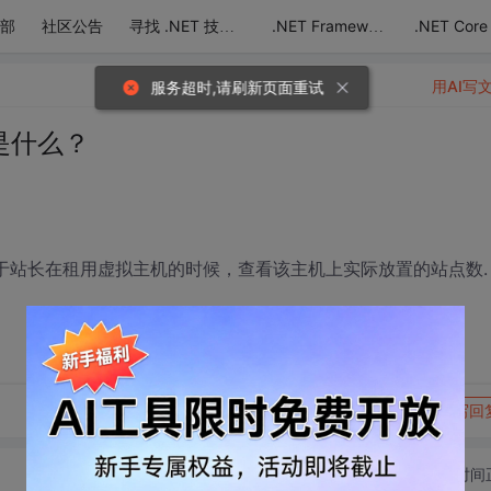
部
社区公告
.NET Core
寻找 .NET 技术达人
.NET Framework
用AI写
服务超时,请刷新页面重试
是什么？
便于站长在租用虚拟主机的时候，查看该主机上实际放置的站点数.
转发到动态
举报
写回
切换为时间