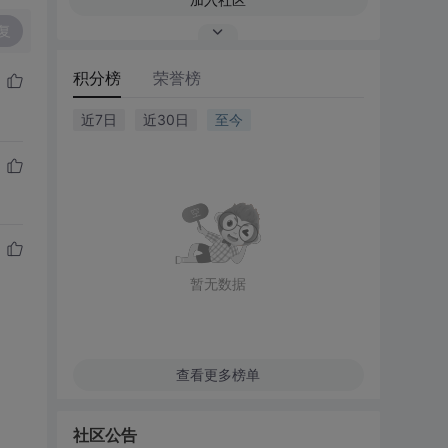
复
积分榜
荣誉榜
近7日
近30日
至今
暂无数据
查看更多榜单
社区公告