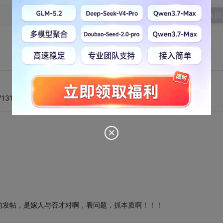
发表回
71315
的发帖，是嫁人与否才对啊，看问题，抓本质啊！！！