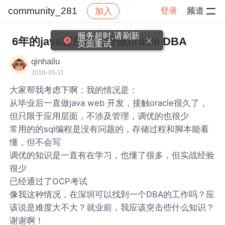
community_281
登录
频道
加入
帖子详情
社区
community_281
服务超时,请刷新
6年的java程序员转行做oracle DBA
页面重试
qinhailu
2010-10-11
大家帮我考虑下啊：我的情况是：
从毕业后一直做java web 开发，接触oracle很久了，
但只限于应用层面，不涉及管理，调优的也很少
常用的的sql编程是没有问题的，存储过程和脚本能看
懂，但不会写
调优的知识是一直有在学习，也懂了很多，但实战经验
很少
已经通过了OCP考试
像我这种情况，在深圳可以找到一个DBA的工作吗？应
该说是难度大不大？就业前，我应该突击些什么知识？
谢谢啊！