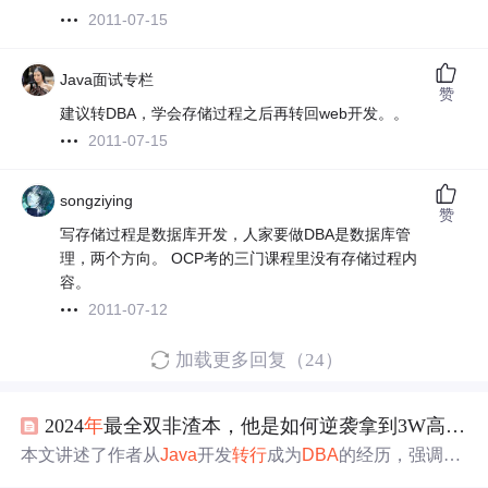
2011-07-15
Java面试专栏
赞
建议转DBA，学会存储过程之后再转回web开发。。
2011-07-15
songziying
赞
写存储过程是数据库开发，人家要做DBA是数据库管
理，两个方向。 OCP考的三门课程里没有存储过程内
容。
2011-07-12
加载更多回复（24）
2024
年
最全双非渣本，他是如何逆袭拿到3W高薪_30岁
本文讲述了作者从
Java
开发
转行
成为
DBA
的经历，强调了
DBA
工作的重要性，以及掌握Mysql、PG和
Oracle
等数据