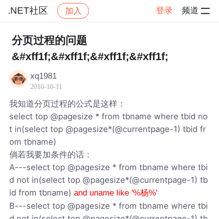
.NET社区
登录
频道
加入
帖子详情
社区
.NET社区
分页过程的问题
&#xff1f;&#xff1f;&#xff1f;&#xff1f;
xq1981
2010-10-11
我知道分页过程的公式是这样：
select top @pagesize * from tbname where tbid no
t in(select top @pagesize*(@currentpage-1) tbid fr
om tbname)
倘若我要加条件的话：
A---select top @pagesize * from tbname where tbi
d not in(select top @pagesize*(@currentpage-1) tb
id from tbname)
and uname like '%杨%'
B---select top @pagesize * from tbname where tbi
d not in(select top @pagesize*(@currentpage-1) tb