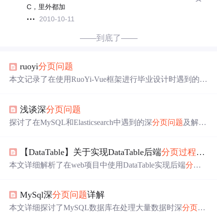
C，里外都加
2010-10-11
——到底了——
ruoyi
分页
问题
本文记录了在使用RuoYi-Vue框架进行毕业设计时遇到的
分
页
功能异常
问题
及其解决
过程
。作者详细分析了
问题
原
因，并通过调整服务层代码逻辑最终修复了
分页
total计数
浅谈深
分页
问题
错误。
探讨了在MySQL和Elasticsearch中遇到的深
分页
问题
及解决
方案，包括使用自增ID优化、子查询技巧以及ES的scroll机
制，强调了业务场景的重要性。
【DataTable】关于实现DataTable后端
分页
过程
中的
本文详细解析了在web项目中使用DataTable实现后端
分页
的
过程
，包括代码配置、常见
问题
及解决方案，如数据格
式调整、检索排序功能修复等。
MySql深
分页
问题
详解
本文详细探讨了MySQL数据库在处理大量数据时深
分页
导