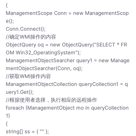
{
ManagementScope Conn = new ManagementScop
e();
Conn.Connect();
//确定WMI操作的内容
ObjectQuery oq = new ObjectQuery("SELECT * FR
OM Win32_OperatingSystem");
ManagementObjectSearcher query1 = new Manage
mentObjectSearcher(Conn, oq);
//获取WMI操作内容
ManagementObjectCollection queryCollection1 = q
uery1.Get();
//根据使用者选择，执行相应的远程操作
foreach (ManagementObject mo in queryCollection
1)
{
string[] ss = { "" };