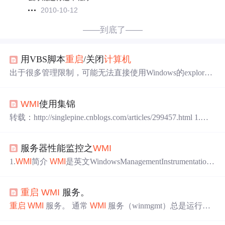
2010-10-12
——到底了——
用VBS脚本
重启
/关闭
计算机
出于很多管理限制，可能无法直接使用Windows的explorer
shell，需要在命令行方式下对远程
计算机
进行操作。而命
令行下所支持的命令远不能满足我们的需要，比如UNIX/L
WMI
使用集锦
inux下的shutdown和reboot命令，除了Windows XP支持用sh
utdown命令
重启
、关闭或注销当前
计算机
之外，其他的Wi
转载：http://singlepine.cnblogs.com/articles/299457.html 1.
WM
ndows平台均未将类似功能作为基本...
I
简介
WMI
是英文Windows Management Instrumentation的简
写，它的功能主要是：访问本地主机的一些信息和服务，
服务器性能监控之
WMI
可以管理远程
计算机
（当然你必须要拥有足够的权限），
比如：
重启
，关机，关闭进程，创建进程等。 2.使用时首
1.
WMI
简介
WMI
是英文WindowsManagementInstrumentation
先添加System.Manageme...
的简写，通过使用
WMI
，我们可以获取本地或远程服务器
的性能参数和进程运行情况，以及大部分硬件信息，但前
重启
WMI
服务。
提是运行的用户要有足够的权限，如administrator组用户
等。这也是做负载均衡所需要且比较方便快捷的途径。 2.
重启
WMI
服务。 通常
WMI
服务（winmgmt）总是运行
使用时首先添加System.Management.dll，然后引用 ...
的；任何时候当
计算机
启动的时候它也启动，并直到
计算