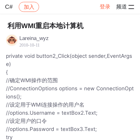
C#
登录
频道
加入
帖子详情
社区
C#
利用WMI重启本地计算机
Lareina_wyz
2010-10-11
private void button2_Click(object sender,EventArgs
e)
{
//确定WMI操作的范围
//ConnectionOptions options = new ConnectionOpt
ions();
//设定用于WMI连接操作的用户名
//options.Username = textBox2.Text;
//设定用户的口令
//options.Password = textBox3.Text;
try