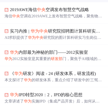
2019AWE海信
中央
空调发布智慧空气战略
海信
中央
空调在2019AWE上发布智慧空气战略，聚焦物联
网技术，与
华为
合作布局NB-IoT，为用户提供一站式空气
解决方案，引领
中央
空调产业进入物联网新时代。
实习内推 |
华为
中央
研究院招聘图计算科研实习生（杭州/上海/南京等）
AI求职提供了
华为
中央
研究院的图计算科研实习生岗位，
以及其他公司如小红书、百度、阿里巴巴等的实习和全职
职位。这些岗位涉及图神经网络、数据挖掘、深度学习等
华为
内部最为神秘的部门——2012实验室
多个技术领域，要求扎实的编程能力和研究背景。此外，
文章还提到了学术界多个高校的硕博招生信息。
华为
2012实验室是其重要的
研发部
门，聚焦于AI领域的前
沿技术研究，包括计算机视觉、语音语义处理、推荐系统
等多个方向，旨在推动技术创新。
《
华为
研发》阅读 - 24 (研发体系，研发流程)
本文探讨了
华为
的研发体系，重点介绍了研发中的'三驾马
车'，包括产品设计、测试与项目管理的关键环节，揭示了
华为
如何打造高效的技术人与平台协同机制。
华为
IPD转型2020：2，IPD的核心思想
文章讲述了
华为
实施IPD（集成产品开发）后，如何从以
客户为导向转变为基于市场需求和未来发展的产品策略，