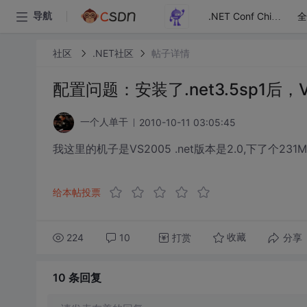
全
导航
.NET Conf China
社区
.NET社区
帖子详情
配置问题：安装了.net3.5sp1后，
2010-10-11 03:05:45
一个人单干
我这里的机子是VS2005 .net版本是2.0,下了个231
给本帖投票
224
10
打赏
分享
收藏
10 条
回复