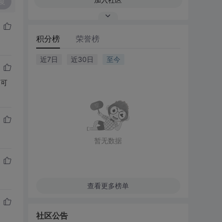
复
积分榜
荣誉榜
近7日
近30日
至今
，可
暂无数据
查看更多榜单
社区公告