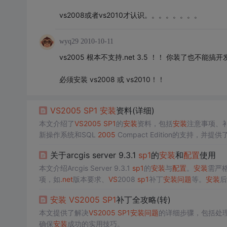
vs2008或者vs2010才认识。。。。。。。。
wyq29
2010-10-11
vs2005 根本不支持.net 3.5 ！！ 你装了也不能搞开
必须安装 vs2008 或 vs2010！！
VS
2005
SP1
安装
资料(详细)
本文介绍了
VS
2005
SP1
的
安装
资料，包括
安装
注意事项、
新操作系统和SQL
2005
Compact Edition的支持，并
入，解决了ASP
.Net
开发者的
问题
。
安装
前需注意KB925
关于arcgis server 9.3.1
sp1
的
安装
和
配置
使用
本文介绍Arcgis Server 9.3.1
sp1
的
安装
与
配置
。
安装
需严格
项，如
.net
版本要求、
VS
2008
sp1
补丁
安装
问题
等。
安装
后
管理页面发布地图。
安装
VS
2005
SP1
补丁全攻略(转)
本文提供了解决
VS
2005
SP1
安装
问题
的详细步骤，包括处理
确保
安装
成功的实用技巧。