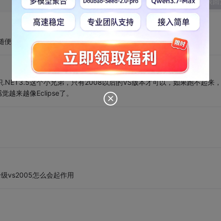
发表回
随便装了05，说是功能都一样，我一直用的是08不晓得会这样。
.NET3.5这个小兄弟，只有2008以后的VS版本才可以，如果跑不起来
觉越来越像Eclipse了。
来升级vs2005怎么会起作用