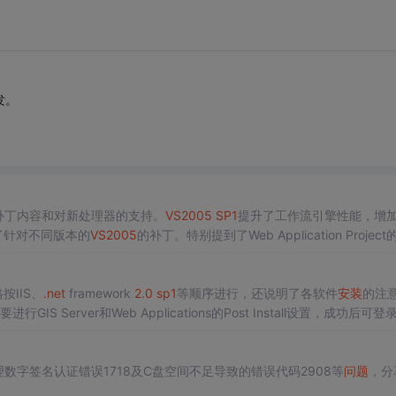
发。
补丁内容和对新处理器的支持。
VS
2005
SP1
提升了工作流引擎性能，增
提供了针对不同版本的
VS
2005
的补丁。特别提到了Web Application Project
336的知识库文章，确保顺利
安装
。
按IIS、
.net
framework
2.0
sp1
等顺序进行，还说明了各软件
安装
的注
要进行GIS Server和Web Applications的Post Install设置，成功后可
数字签名认证错误1718及C盘空间不足导致的错误代码2908等
问题
，分