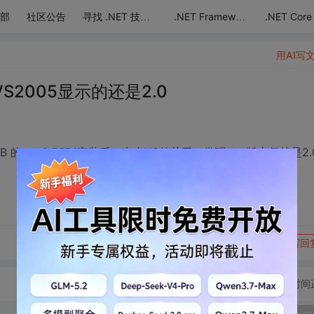
部
社区公告
.NET Core
寻找 .NET 技术达人
.NET Framework
用AI写
VS2005显示的还是2.0
MB 的.net3.5SP1安装后，点击VS的关于，发现.net版本仍然是2.
转发到动态
举报
写回
切换为时间