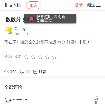
非技术区
登录
频道
加入
帖子详情
社区
非技术区
服务超时,请刷新
散散分 头疼呀
页面重试
Canny
2010-10-11
现在不知道怎么的总是不走运 散分 好运快来吧！
给本帖投票
144
24
打赏
全部评论
allanence
赞