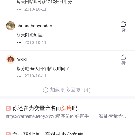
每天回帖即可获得10分可用分！
2010-10-11
shuanghanyandan
赞
明天阳光灿烂。
2010-10-11
jwkiki
赞
接分吧 每天回个帖 没时间了
2010-10-11
加载更多回复（4）
你还在为变量命名而
头疼
吗
https://varname.letoy.xyz/ 程序员的好帮手——智能变量命名
助手，欢迎使用。结合大模型微调+RAG（截止到目前45
万余条优质项目命名示例）提供既有“逻辑解释”又有“权威
盘点职业病：高科技办公室病