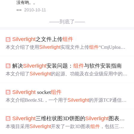
没有哟。。
2010-10-11
——到底了——
Silverlight
之文件上传
组件
本文介绍了使用
Silverlight
实现文件上传
组件
“CmjUploa
d”。该
组件
可解决大文件、多文件上传问题，操作方便、
接口丰富、用户体验好。采用WebRequest方式实现上传，
解决
Silverlight
安装问题：
组件
与软件安装指南
对文件分块发送。还阐述了
组件
的界面、类设计，以及编
码实现和客户端使用方法，最后提供
组件
下载。
本文介绍了
Silverlight
的起源、功能及在企业级应用中的作
用，重点探讨了安装
组件
时常见问题及解决方案，包括安
装包下载失败、兼容性问题、权限问题、软件冲突等，还
Silverlight
socket
组件
提及.NET Framework更新要
求
、安装文件完整性验证，以
及
Silverlight
版本升级与卸载过程。
本文介绍Beetle.SL，一个用于
Silverlight
的开源TCP通信
组
件
，它简化了对象和byte[]之间的转换，解决了TCP粘包问
题，并提供了灵活的协议分析器，便于跨平台实现。
Silverlight
三维柱状图3D饼图的
Silverlight
图表
组件
本项目采用
Silverlight
开发了一款3D图表
组件
，包括三维
柱状图和3D饼图等，适用于Visual Studio 2010和
Silverlight