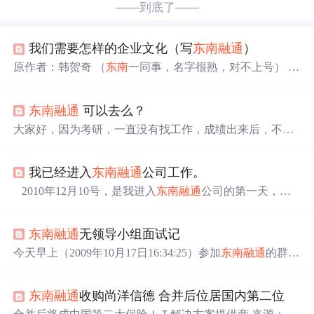
——到底了——
我们需要怎样的企业文化（写
东南
融通
）
原作者：韩贺奇 （
东南
一同事，名字很熟，对不上号） 发
表时间：2011/07/31 原地址：http://tieba.baidu.com/p/115903
1212 原地址2：http://tieba.baidu.com/p/1182051644 ---------
东南
融通
可以去么？
大家好，因为考研，一直没有找工作，成绩出来后，不是
很理想，调剂也没有多大机会了，从来找工作。
东南
融通
可以去么？我应聘的是软件测试，我是女生，其他的都还
我已经进入
东南
融通
公司工作。
能接受，就是周一到周五早九晚九，周六加班，这个有点
恐惧~~~各位前辈，给小女子点建议吧~~~~~不胜感激 :) ...
2010年12月10号，是我进入
东南
融通
公司的第一天，被
派往华为的一个外包项目，入职的第一天，领导的一句
话，就让我选择了一个方向，让我学习化为内部的IVR/SC
东南
融通
无领导小组面试记
E开发。不管学这个东西是好，还是坏，还是努力学习
吧，以后的发展方向就顺其自然吧。
今天早上（2009年10月17日16:34:25）参加
东南
融通
的群面
了。。。这次是我这一生难忘的日子。特此记录下。。好
啦。不说自己了。。说说面试吧首先，我面试是D组，时
东南
融通
收购尚洋信德 合并后位居国内第二位
间安排是在早上10：30分。我9点不到就已经到了面试现
场。看了A组B组做面试前的热身游戏。游戏规则大概这