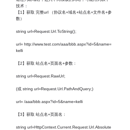
技术：
【1】获取 完整url （协议名+域名+站点名+文件名+参
数）
string url=Request.Url.ToString();
url= http://www.test.com/aaa/bbb.aspx?id=5&name=
kelli
【2】获取 站点名+页面名+参数：
string url=Request.RawUrl;
(或 string url=Request.Url.PathAndQuery;)
url= /aaa/bbb.aspx?id=5&name=kelli
【3】获取 站点名+页面名：
string url=HttpContext.Current.Request.Url.Absolute