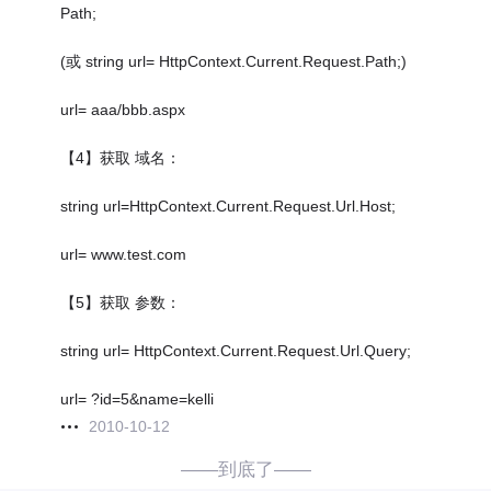
Path;
(或 string url= HttpContext.Current.Request.Path;)
url= aaa/bbb.aspx
【4】获取 域名：
string url=HttpContext.Current.Request.Url.Host;
url= www.test.com
【5】获取 参数：
string url= HttpContext.Current.Request.Url.Query;
url= ?id=5&name=kelli
2010-10-12
——到底了——