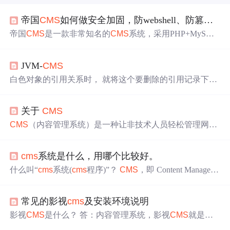
帝国
CMS
如何做安全加固，防webshell、防篡改、防劫持
帝国
CMS
是一款非常知名的
CMS
系统，采用PHP+MySQL
开发，开源免费、功能强大、结构清晰，深受广大用户喜
欢。虽然帝国
CMS
非常优秀，但是作为站长来说，为了保
JVM-
CMS
障网站安全，还是需要做一些必要的安全防护措施。今天
我们就来聊聊有哪些防护方法！
白色对象的引用关系时， 就将这个要删除的引用记录下
来， 在并发扫描结束之后， 再将这些记录过的引用关系中
的灰色对象为根， 重新扫描一次，这样就能扫描到白色的
关于
CMS
对象，将白色对象直接标记为黑色(目的就是让这种对象在
本轮gc清理中能存活下来，待下一轮gc的时候重新扫描，
CMS
（内容管理系统）是一种让非技术人员轻松管理网站
这个对象也有可能是浮动垃圾)第三种情况：2C4G，这种
内容的软件，通过可视化界面实现内容编辑、发布和统一
情况下，也不推荐使用，因为2C的情况下，线程上下文的
管理，无需编程基础。主流
CMS
包括WordPress（易用）、
开销比较大，性能可能还不如你不动的情况，没必要。被
cms
系统是什么，用哪个比较好。
Drupal（复杂）和Joomla（平衡），以及电商、博客等垂直
启用时，并发的
CMS
阶段将以多线程执行（因此，多个G
类型。核心功能涵盖富文本编辑、模板管理、权限控制和S
什么叫“
cms
系统(
cms
程序)”？
CMS
，即 Content Managem
C线程会与所有的应用程序线程并行工作）。
EO优化等。选择时需考虑需求、技术能力、成本及扩展
ent System ，英文缩写是
CMS
，中文全称是“网站内容管理
性，从个人博客到企业平台均可适配。
系统”。网站内容管理系统具有许多基于模板的优秀设计，
常见的影视
cms
及安装环境说明
可以加快网站开发的速度和减少开发的成本。网站内容管
理系统的功能并不只限于文本处理，它也可以处理图片、F
影视
CMS
是什么？ 答：内容管理系统，影视
CMS
就是影
lash动画、声像流、图像甚至电子邮件档案。网站内容管理
视内容管理系统，字面的意思。 常见的
CMS
有哪些？（附