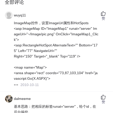
全部评论
wuyq11
赞
ImageMap控件，设置ImageUrl属性和HotSpots
<asp:ImageMap ID="ImageMap1" runat="server" Im
ageUrl="~/Image/pic.png" OnClick="ImageMap1_Clic
k">
<asp:RectangleHotSpot AlternateText="" Bottom="17
5" Left="77" NavigateUrl=""
Right="150" Target="_blank" Top="119" />
<map name="Map">
<area shape="rect" coords="73,87,103,104" href="ja
vascript:Go(X.ASPX)">
2010-10-11
dalmeeme
赞
基本思路：把相应的标签runat="server"，给个id，在
后台操控。