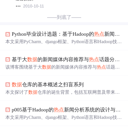
2010-10-11
——到底了——
Python毕业设计选题：基于Hadoop的
热点
新闻分析系统的设计与
本文采用PyCharm、django框架、Python语言和Hadoop技
术，结合MySQL
数据
库
，设计开发
热点
新闻分析系统。系
统有管理员和用户两个模块，具备系统首页、用户管理等
基于大
数据
的新闻媒体内容推荐与
热点
话题分析系统的设计与
功能。能将纸质管理转为在线管理，提高工作效率，且各
环节顺利完成，但仍有不足待完善。
该博客围绕基于大
数据
的新闻媒体内容推荐与
热点
话题分
析系统展开。介绍了开发环境，包括Java、springboot、mys
ql等；阐述了开发技术，如Java面向对象特性、Spring Boot
数据
仓库的基本概述之扫盲系列
简化开发、MySQL
数据
库
优势；还提到可联系获取详细视
频演示及展示了系统部分功能效果。
本文探讨了
数据
仓库的诞生背景，包括互联网普及带来的
数据
积存和信息系统分散问题。阐述了
数据
仓库的特点，
如集成、面向主题、时变性和非易失性，并对比了
数据
仓
p005基于Hadoop的
热点
新闻分析系统的设计与
实现
-
库与
数据
库
的区别。最后介绍了传统
数据
仓库和大
数据
数
据
仓库的建设方案及各自面临的挑战。
本文采用PyCharm、django框架、Python语言和Hadoop技
术，结合MySQL
数据
库
，开发
热点
新闻分析系统。系统有