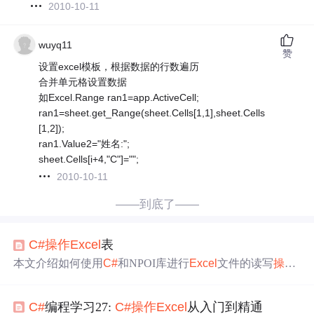
2010-10-11
wuyq11
赞
设置excel模板，根据数据的行数遍历
合并单元格设置数据
如Excel.Range ran1=app.ActiveCell;
ran1=sheet.get_Range(sheet.Cells[1,1],sheet.Cells
[1,2]);
ran1.Value2="姓名:";
sheet.Cells[i+4,"C"]="";
2010-10-11
——到底了——
C#
操作
Excel
表
本文介绍如何使用
C#
和NPOI库进行
Excel
文件的读写
操作
，包括创建、写入及读取不同版本的
Excel
文件。
C#
编程学习27:
C#
操作
Excel
从入门到精通