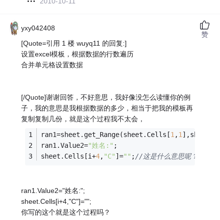
2010-10-11
yxy042408
赞
[Quote=引用 1 楼 wuyq11 的回复:]
设置excel模板，根据数据的行数遍历
合并单元格设置数据
[/Quote]谢谢回答，不好意思，我好像没怎么读懂你的例
子，我的意思是我根据数据的多少，相当于把我的模板再
复制复制几份，就是这个过程我不太会，
ran1=sheet.get_Range(sheet.Cells[
1
,
1
],sheet.C
ran1.Value2=
"姓名:"
;
sheet.Cells[i+
4
,
"C"
]=
""
;
//这是什么意思呢？
ran1.Value2="姓名:";
sheet.Cells[i+4,"C"]="";
你写的这个就是这个过程吗？