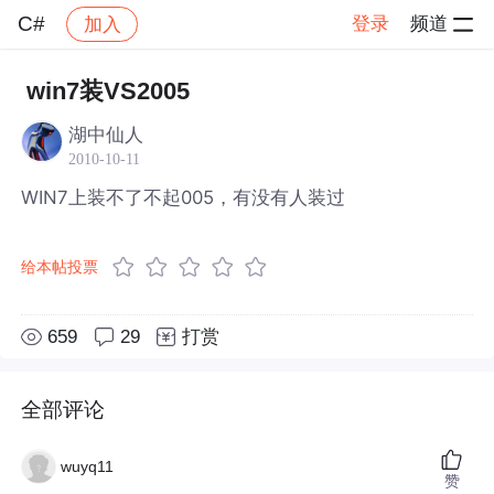
C#
登录
频道
加入
帖子详情
社区
C#
win7装VS2005
湖中仙人
2010-10-11
WIN7上装不了不起005，有没有人装过
给本帖投票
659
29
打赏
全部评论
wuyq11
赞