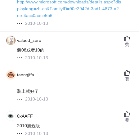
http://www.microsoft.com/downloads/details.aspx?dis
playlang=zh-cn&FamilyID=90e2942d-3ad1-4873-a2
ee-4acc0aace5b6
2010-10-13
valued_zero
赞
装08或者10的
2010-10-13
taongjffa
赞
装上就好了
2010-10-13
0xAAFF
赞
2010旗舰版
2010-10-13