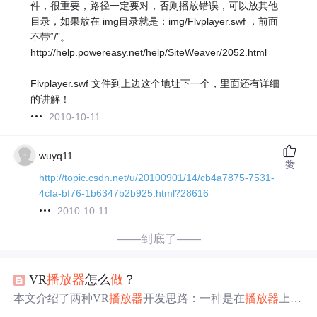
件，很重要，路径一定要对，否则播放错误，可以放其他
目录，如果放在 img目录就是：img/Flvplayer.swf ，前面
不带“/”。
http://help.powereasy.net/help/SiteWeaver/2052.html
Flvplayer.swf 文件到上边这个地址下一个，里面还有详细
的讲解！
2010-10-11
wuyq11
赞
http://topic.csdn.net/u/20100901/14/cb4a7875-7531-
4cfa-bf76-1b6347b2b925.html?28616
2010-10-11
——到底了——
VR
播放器
怎么
做
？
本文介绍了两种VR
播放器
开发思路：一种是在
播放器
上进
行开发，利用Opengl创建球体并渲染视频；另一种是在Uni