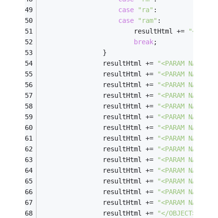
case
"ra"
:
case
"ram"
:
                        resultHtml += 
"<OBJEC
break
;
                }
                resultHtml += 
"<PARAM NAME='_
                resultHtml += 
"<PARAM NAME='_
                resultHtml += 
"<PARAM NAME='A
                resultHtml += 
"<PARAM NAME='S
                resultHtml += 
"<PARAM NAME='P
                resultHtml += 
"<PARAM NAME='N
                resultHtml += 
"<PARAM NAME='S
                resultHtml += 
"<PARAM NAME='C
                resultHtml += 
"<PARAM NAME='C
                resultHtml += 
"<PARAM NAME='L
                resultHtml += 
"<PARAM NAME='N
                resultHtml += 
"<PARAM NAME='C
                resultHtml += 
"<PARAM NAME='M
                resultHtml += 
"<PARAM NAME='B
                resultHtml += 
"</OBJECT>"
;