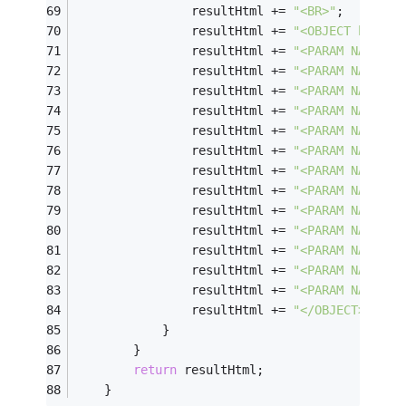
                resultHtml += 
"<BR>"
;
                resultHtml += 
"<OBJECT height
                resultHtml += 
"<PARAM NAME='_
                resultHtml += 
"<PARAM NAME='_
                resultHtml += 
"<PARAM NAME='A
                resultHtml += 
"<PARAM NAME='S
                resultHtml += 
"<PARAM NAME='P
                resultHtml += 
"<PARAM NAME='N
                resultHtml += 
"<PARAM NAME='C
                resultHtml += 
"<PARAM NAME='C
                resultHtml += 
"<PARAM NAME='L
                resultHtml += 
"<PARAM NAME='N
                resultHtml += 
"<PARAM NAME='C
                resultHtml += 
"<PARAM NAME='M
                resultHtml += 
"<PARAM NAME='B
                resultHtml += 
"</OBJECT>"
;
            }
        }
return
 resultHtml;
    }