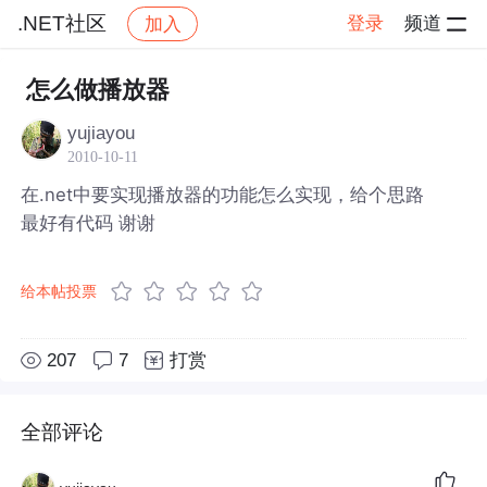
.NET社区
登录
频道
加入
帖子详情
社区
.NET社区
怎么做播放器
yujiayou
2010-10-11
在.net中要实现播放器的功能怎么实现，给个思路
最好有代码 谢谢
给本帖投票
207
7
打赏
全部评论