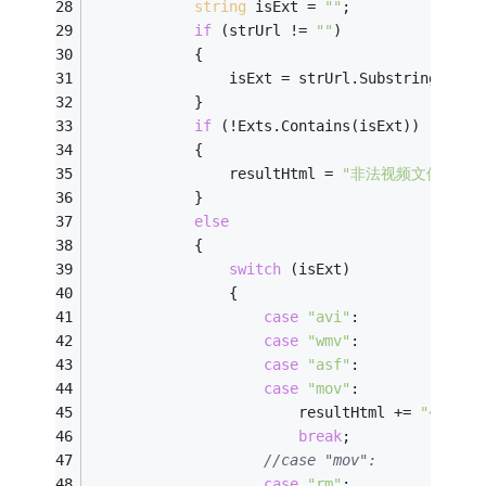
string
 isExt = 
""
;
if
 (strUrl != 
""
)
            {
                isExt = strUrl.Substring(strU
            }
if
 (!Exts.Contains(isExt))
            {
                resultHtml = 
"非法视频文件"
;
            }
else
            {
switch
 (isExt)
                {
case
"avi"
:
case
"wmv"
:
case
"asf"
:
case
"mov"
:
                        resultHtml += 
"<EMBED
break
;
//case "mov":
case
"rm"
: