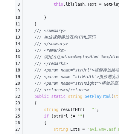
this
.lblFlash.Text = GetPlayHtml(
        }
    }
/// <summary>
/// 生成视频播放器的HTML源码
/// </summary>
/// <remarks>
/// 调用方法<div><%=playHtml %></div>
/// </remarks>
/// <param name="strUrl">视频存放路径</para
/// <param name="strWidth">播放器宽度</para
/// <param name="strHeight">播放器高度</par
/// <returns></returns>
public
static
string
GetPlayHtml
(
string
 s
    {
string
 resultHtml = 
""
;
if
 (strUrl != 
""
)
        {
string
 Exts = 
"avi,wmv,asf,mov,rm