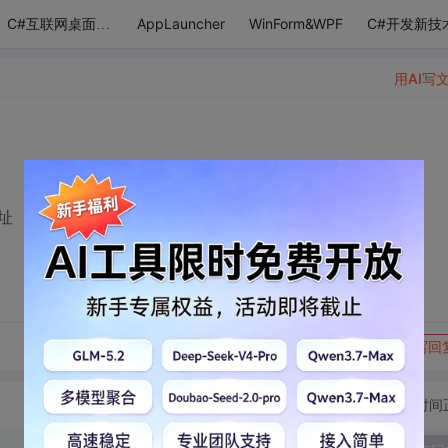
AppLauncher
WinForm&WPF
C#开发新技
C#互联网桌面应用
用AI写
址 最好讲的详细点的 本人基础不好
转发到动态
举报
写回
切换为时间