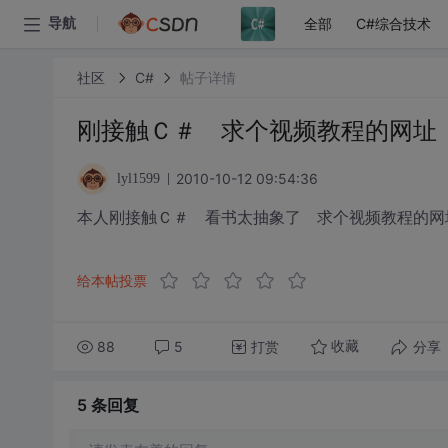
全部
C#综合技术
导航
社区
C#
帖子详情
刚接触Ｃ＃ 求个视频教程的网址
2010-10-12 09:54:36
lyl1599
本人刚接触Ｃ＃ 看书太抽象了 求个视频教程的网
给本帖投票
88
5
打赏
分享
收藏
5 条
回复