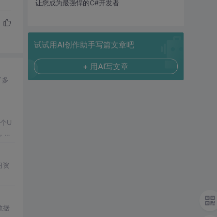
让您成为最强悍的C#开发者
试试用AI创作助手写篇文章吧
+ 用AI写文章
了多
个U
目，帮
习资
数据