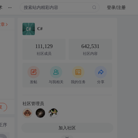
...
术
登录/注册
文章
C#
111,129
642,531
社区成员
社区内容
发帖
与我相关
我的任务
分享
社区管理员
复
正序
加入社区