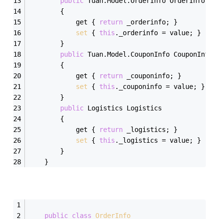
public
 Tuan.Model.OrderInfo OrderInfo 
        {
            get { 
return
 _orderinfo; }
set
 { 
this
._orderinfo = value; }
        }
public
 Tuan.Model.CouponInfo CouponInfo
        {
            get { 
return
 _couponinfo; }
set
 { 
this
._couponinfo = value; }
        }
public
 Logistics Logistics
        {
            get { 
return
 _logistics; }
set
 { 
this
._logistics = value; }
        }
    }
public
class
OrderInfo