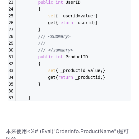
public
int
 UserID
		{
set
{ _userid=value;}
			get{
return
 _userid;}
		}
/// <summary>
/// 
/// </summary>
public
int
 ProductID
		{
set
{ _productid=value;}
			get{
return
 _productid;}
		}
	}
本来使用<%# (Eval("OrderInfo.ProductName")是可