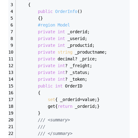
	{
public
OrderInfo
()
		{}
#region Model
private
int
 _orderid;
private
int
 _userid;
private
int
 _productid;
private
string
 _productname;
private
 decimal? _price;
private
int
? _freight;
private
int
? _status;
private
int
? _token;
public
int
 OrderID
		{
set
{ _orderid=value;}
			get{
return
 _orderid;}
		}
/// <summary>
/// 
/// </summary>