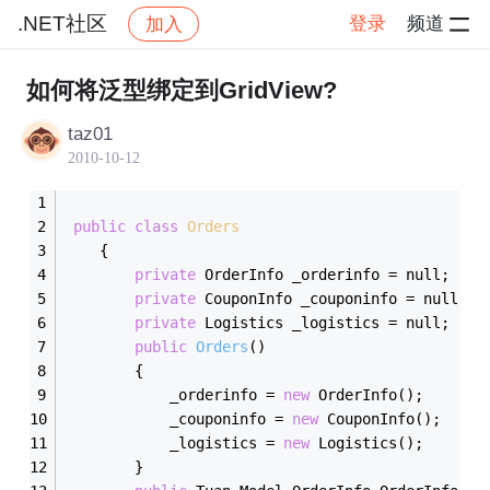
.NET社区
登录
频道
加入
帖子详情
社区
.NET社区
如何将泛型绑定到GridView?
taz01
2010-10-12
public
class
Orders
    {
private
 OrderInfo _orderinfo = null;
private
 CouponInfo _couponinfo = null;
private
 Logistics _logistics = null;
public
Orders
()
        {
            _orderinfo = 
new
 OrderInfo();
            _couponinfo = 
new
 CouponInfo();
            _logistics = 
new
 Logistics();
        }