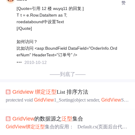
赞
[Quote=引用 12 楼 wuyq11 的回复:]
T t = e.Row.DataItem as T;
roedatabound中设置Text
[/Quote]
如何访问？
比如访问 <asp:BoundField DataField="OrderInfo.Ord
erNum" HeaderText="订单号" />
2010-10-12
——到底了——
排序方法
Gridview
绑定
泛型
List
protected void
GridView
1_Sorting(object sender,
GridView
Sort
EventArgs e) { string sortExpression = e.SortExpression.
ToString(); string sortDirection = "ASC"; if (sortEx
GridView
的数据源之
泛型
集合
GridView
绑定
泛型
集合的应用： Default.cs(页面后台代码)
=============================================