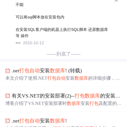
不能
可以将sql脚本放在安装包内
在安装SQL客户端的机器上执行SQL脚本 还原数据库
等 操作
2010-10-12
——到底了——
.net
打包
自动
安装
数据库
! (转载)
本文介绍了使用.NET
打包
自动
安装
数据库
的详细步骤，包
括创建部署项目、添加主
程序
输出、创建安装
程序
类、自
定义安装对话框和操作等，还提及
打包
时加入卸载功能的
有关VS.NET的安装部署(2)--
打包
数据库
的安装与配置
方法，以及
数据库
脚本和
文件
的处理。
博客介绍了VS.NET安装部署时
数据库
安装
打包
及配置的方
法，包括自定义安装
程序
、修改脚本
文件
等。还给出
自动
生成
数据库
数据脚本的函数。此外，提供了ASP.NET中IE
.net
打包
自动
安装
数据库
!
打印设置的两种方法，一是通过注册表修改，二是使用Jav