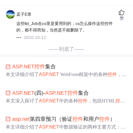
孟子E章
赞
这些lbl_Job在cs里是要用到的，cs怎么操作这些控件
的，都不得而知，当然是不能删除了。
2010-10-12
——到底了——
ASP.NET
控件
集合
本文详细介绍了
ASP.NET
WebForm框架中的各种
控件
，包
括HTML
控件
、
服务器
控件
的分类及其特性，如Label、Te
xtBox、RadioButton等，并深入探讨了数据验证
控件
的使用
ASP.NET
(四)-
ASP.NET
控件
集合
方法及存储表格数据
控件
的功能。
本文深入探讨了
ASP.NET
中的各种
控件
，包括HTML
控件
、
ASP.NET
服务器
控件
及其分类，详细介绍了Label、Liter
al、TextBox等常用
服务器
控件
的功能与属性，并解析了数
asp.net
第四章预习（验证
控件
和用户
控件
）
据验证
控件
的使用方法。
本文详细介绍了
ASP.NET
中数据验证的两种主要方式：
服