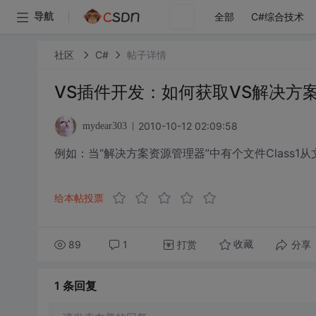
全部
C#综合技术
导航
社区
C#
帖子详情
VS插件开发：如何获取VS解决方
2010-10-12 02:09:58
mydear303
例如：当“解决方案资源管理器”中有个文件Class
给本帖投票
89
1
打赏
分享
收藏
1 条
回复