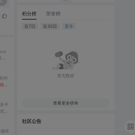
复
积分榜
荣誉榜
近7日
近30日
至今
va
等
插
r等现
暂无数据
机制对
插件
查看更多榜单
、多平
优
化
开
社区公告
件
循环