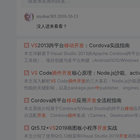
请发表友善的回复…
mydear303
2010-10-13
没人进来看看？
VS
2013跨平台
移动
开发
：Cordova实战指南
本文详解基于Visual Studio 2013的Apache Cordova跨平台
工具链）、项目创建与多平台构建（Android/iOS/Windows 
件
）、性能优化策略（渲染、内存、打包）及发布准备。同时分析常见构
VS
Code
插件
开发
核心原理：Node.js沙箱、activat
代替代方案。
本文深入解析
VS
Code
插件
开发
的三大基石：Node.js沙箱
性能的关键影响，以及package.json
中
publisher、engi
必须运行于独立的Extension Host Node.js进程，Java
Cordova跨平台
移动
应用
开发
全流程指南
本文系统介绍基于Cordova与Visual Studio的跨平台
移动
应
台适配
开发
、Cordova
插件
集成（Camera、Geolocati
化、硬件加速）、构建发布（Android签名、iOS证书）及
Qt5.12+
VS
2019画图板小程序
开发
实战
发
关键环节。
本文介绍了使用Qt5.12框架和Visual Studio 2019
开发
画图