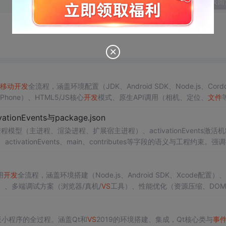
发表回
移动
开发
全流程，涵盖环境配置（JDK、Android SDK、Node.js、Cordo
Phone）、HTML5/JS核心
开发
模式、原生API调用（相机、定位、
文件
建与运行时问题，并对比Capacitor、React Native、Flutte
ionEvents与package.json
进程模型（主进程、渲染进程、扩展宿主进程）、activationEvents激活
nes、activationEvents、main、contributes等字段的语义与工程约束。强调
Script/TypeScript为唯一官方支持语言，所有UI交互需通过IPC通信实现。
用
开发
全流程，涵盖环境搭建（Node.js、Android SDK、Xcode配置）
on等）、多端调试方案（浏览器/真机/
VS
工具）、性能优化（资源压缩、DOM
问题排查（白屏、
插件
失效、热更新）。内容聚焦信息技术实践，突出工程
板小程序的全过程。涵盖Qt和
VS
2019的环境搭建、集成，Qt核心类与
事