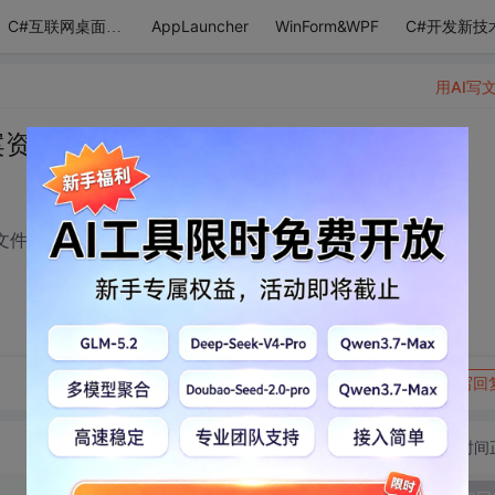
AppLauncher
WinForm&WPF
C#开发新技
C#互联网桌面应用
用AI写
案资源管理器中文件移动事件
1从文件夹Ａ移动到文件Ｂ，如果能获取这个事件？
转发到动态
举报
写回
切换为时间