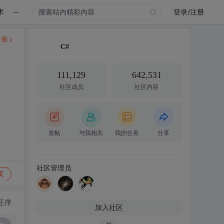
...
术
登录/注册
文章
C#
111,129
642,531
社区成员
社区内容
发帖
与我相关
我的任务
分享
社区管理员
复
正序
加入社区