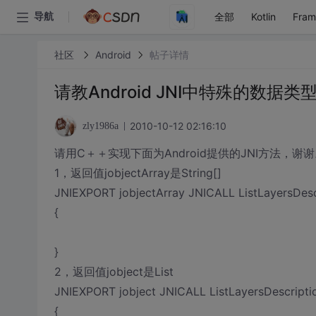
全部
Kotlin
Fra
导航
社区
Android
帖子详情
请教Android JNI中特殊的
2010-10-12 02:16:10
zly1986a
请用C＋＋实现下面为Android提供的JNI方法，谢
1，返回值jobjectArray是String[]
JNIEXPORT jobjectArray JNICALL ListLayersDescri
{
}
2，返回值jobject是List
JNIEXPORT jobject JNICALL ListLayersDescription
{