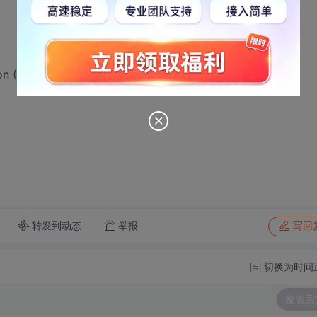
 (JNIEnv * env, jclass)
转发到动态
举报
写回
切换为时间
发表回