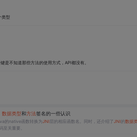
个类型
堆，关键是不知道那些方法的使用方式，API都没有。
，
数据类型
和
方法
签名的一些认识
的native函数转换为
JNI
层的相应函数名。同时，还介绍了
JNI
的
数据
码至关重要。