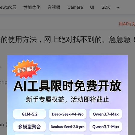
...
mework层
性能优化
音视频
Camera
UI
SDK
用AI写
数据类型的使用方法，网上绝对找不到的。急急急
谢。
ption (JNIEnv * env, jclass)
 (JNIEnv * env, jclass)