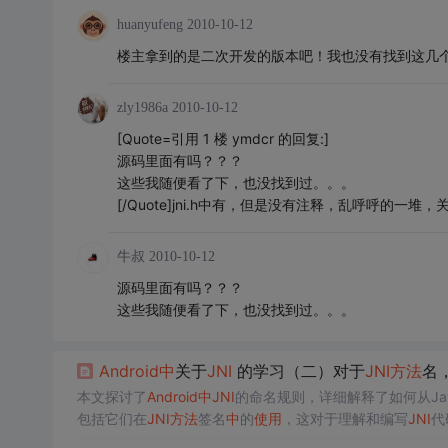
huanyufeng
2010-10-12
楼主拿到的是二次开发的版本吧！我也没有找到这几
zly1986a
2010-10-12
[Quote=引用 1 楼 ymdcr 的回复:]
源码里面有吗？？？
这些我随便看了下，也没找到过。。。
[/Quote]jni.h中有，但是没有注释，乱呼呼的一
牛叔
2010-10-12
源码里面有吗？？？
这些我随便看了下，也没找到过。。。
Android
中
关于
JNI
的学习（二）对于
JNI
方法
名
本文探讨了
Android
中
JNI
的命名规则，详细解释了如何从Java
包括它们在
JNI
方法
签名
中
的
使用
，这对于理解和编写
JNI
代