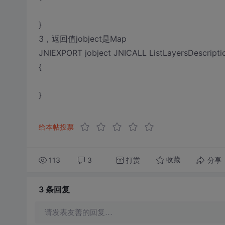
}
3，返回值jobject是Map
JNIEXPORT jobject JNICALL ListLayersDescription
{
}
给本帖投票
113
3
打赏
分享
收藏
3 条
回复
请发表友善的回复…