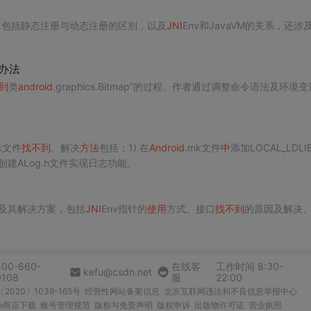
，包括静态注册与动态注册的区别，以及
JNI
Env和JavaVM的关系，还涉
办法
到
类
android
.graphics.Bitmap”的过程。作者通过调整命令语法及环境
示文件
找
不到
。解决
方法
包括：1) 在
Android
.mk文件
中
添加LOCAL_LDLI
创建ALog.h文件实现日志功能。
及其解决方案，包括
JNI
Env指针的
使用
方式、接口
找
不到
的原因及解决
400-660-
在线客
工作时间 8:30-
kefu@csdn.net
0108
服
22:00
2020〕1039-165号
经营性网站备案信息
北京互联网违法和不良信息举报中心
me商店下载
账号管理规范
版权与免责声明
版权申诉
出版物许可证
营业执照