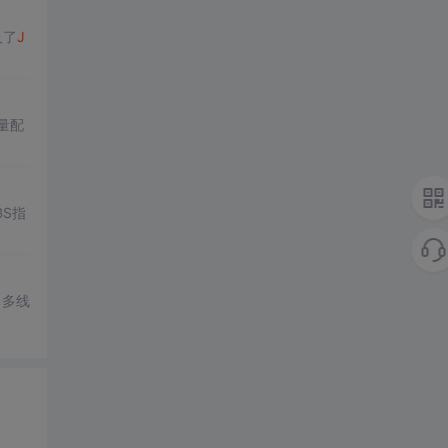
及了
J
变量配
BS指
、多线