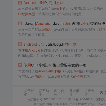
Android
JNI
的
使用
方法
本文详细介绍了如何在Java
中
通过
JNI
调用C和C++库函数
NI
数据类型
、域描述符和
方法
描述符的
使用
。,
[Java][
Android
] Javah
Jni
遇到
找
不到
类的解决
本文分享了解决
JNI
使用
javah生成.h文件时出现“错误：
找
不
置最终解决了问题。
android
JNI
utils/Log.h
找
不到
在
使用
Android
NDK编译
JNI
代码时遇到问题，当包含
时提
向liblog库；2) 在源代码
中
将#include
替换为#include
，并
使用
C++实现
JNI
接口需要注意的事项
本文总结了在
Android
中
使用
C++实现
JNI
接口时遇到的问题
程与Mutex的
使用
，以及
JNI
函数命名的
特殊
要求。
关于我
招贤纳
商务合
寻求报
协议专
们
士
作
道
区
公安备案号11010502030143
京ICP备19004658号
京网文〔
家长监护
网络110报警服务
中国互联网举报中心
Chro