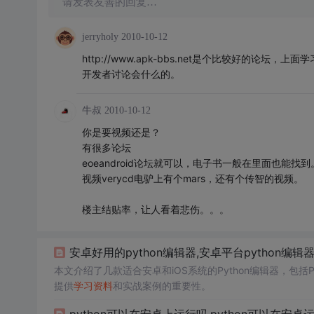
请发表友善的回复…
jerryholy
2010-10-12
http://www.apk-bbs.net是个比较好的
开发者讨论会什么的。
牛叔
2010-10-12
你是要视频还是？
有很多论坛
eoeandroid论坛就可以，电子书一般在里面也能找到
视频verycd电驴上有个mars，还有个传智的视频。
楼主结贴率，让人看着悲伤。。。
安卓好用的python编辑器,安卓平台python编辑
本文介绍了几款适合安卓和iOS系统的Python编辑器，包括Pytho
提供
学习资料
和实战案例的重要性。