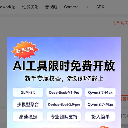
...
mework层
性能优化
音视频
Camera
UI
SDK
用AI写
转发到动态
举报
写回
切换为时间