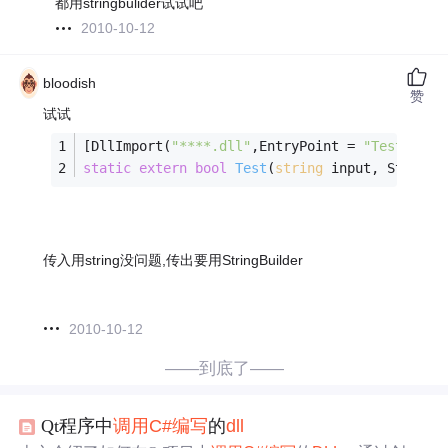
都用stringbulider试试吧
2010-10-12
bloodish
赞
试试
[DllImport(
"****.dll"
,EntryPoint = 
"Test"
)]
static
extern
bool
Test
(
string
 input, StringB
传入用string没问题,传出要用StringBuilder
2010-10-12
——到底了——
Qt程序中
调用
C#
编写
的
dll