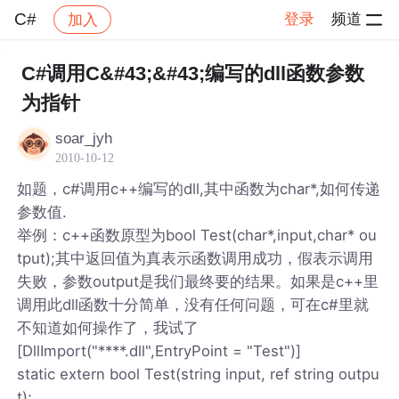
C#
登录
频道
加入
帖子详情
社区
C#
C#调用C&#43;&#43;编写的dll函数参数
为指针
soar_jyh
2010-10-12
如题，c#调用c++编写的dll,其中函数为char*,如何传递
参数值.
举例：c++函数原型为bool Test(char*,input,char* ou
tput);其中返回值为真表示函数调用成功，假表示调用
失败，参数output是我们最终要的结果。如果是c++里
调用此dll函数十分简单，没有任何问题，可在c#里就
不知道如何操作了，我试了
[DllImport("****.dll",EntryPoint = "Test")]
static extern bool Test(string input, ref string outpu
t);