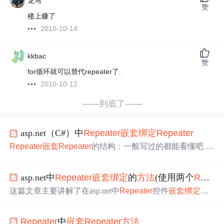
龙马
赞
楼上赚了
2010-10-14
kkbac
赞
for循环就可以替代repeater了.
2010-10-12
——到底了——
asp.net（C#）中
Repeater
嵌套
绑定
Repeater
Repeater
嵌套
Repeater
的结构：一般写过的都能看懂吧 pri
vate void RpTypeBind() { //GetQuestionTypeAndCount() 返回
一个datatable this.rptypelist.DataSource = LiftQuestionCtr.GetQ
asp.net中
Repeater
嵌套
绑定
的
方法
(使用两个
Repeater
uestionTypeAndCount(
这篇文章主要讲解了在asp.net中
Repeater
控件
嵌套
绑定
的
问题，一般我们用两个
Repeater
控件
嵌套
绑定
来实现类别
和类别下信息的
绑定
。 在一般的网站中浏览类别的用户控
Repeater
中
嵌套
Repeater
方法
件通常都位于大多数 ASP.NET 页的左边，它使用户能够按