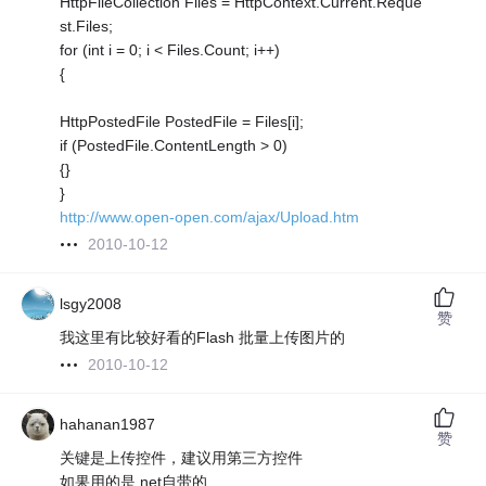
HttpFileCollection Files = HttpContext.Current.Reque
st.Files;
for (int i = 0; i < Files.Count; i++)
{
HttpPostedFile PostedFile = Files[i];
if (PostedFile.ContentLength > 0)
{}
}
http://www.open-open.com/ajax/Upload.htm
2010-10-12
lsgy2008
赞
我这里有比较好看的Flash 批量上传图片的
2010-10-12
hahanan1987
赞
关键是上传控件，建议用第三方控件
如果用的是.net自带的