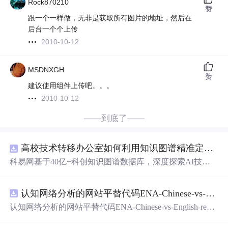
Rock870210
赞
跟一个一样做，无非是获取所有图片的地址，然后在
后台一个个上传
2010-10-12
MSDNXGH
赞
建议使用组件上传吧。。。
2010-10-12
——到底了——
高校技术转移办公室如何利用知识图谱精准定位产业需求与技术适配点？.docx
科易网基于40亿+科创知识图谱数据库，深度探索AI技术
在技术转移、成果转化、技术经纪、知识产权、产业创
新、科技招商等垂直领域的多样化应用场景，研究科技创
认知网络分析的网站平替代码ENA-Chinese-vs-English-reproducible.zip
新领域的AI+数智化解决方案，推动科技创新与产业创新
智能化发展。
认知网络分析的网站平替代码ENA-Chinese-vs-English-repro
ducible.zip