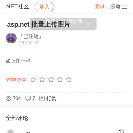
.NET社区
登录
频道
加入
帖子详情
社区
.NET社区
服务超时,请刷新
asp.net 批量上传图片
页面重试
「已注销」
2010-10-12
如上图一样
给本帖投票
704
7
打赏
全部评论