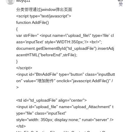
wuyq11
赞
分类管理通过jwindow弹出页面
<script type="text/javascript">
function AddFile()
{
var strFile=" <input name=\"upload_file\" type='file' cl
ass='inputText' style='WIDTH:350px;'/> <br/>";
document.getElementById("td_uploadFile").insertAdj
acentHTML("beforeEnd",strFile);
}
</script>
<input id="BtnAddFile" type="button" class="inputButt
on" value="增加附件" onclick="javascript:AddFile()" /
>
<td id="td_uploadFile" align="center">
<input id="upload_file" name="upload_Attachment" t
ype="file" class="inputText"
style="width: 350px; display:none;" runat="server" />
</td>