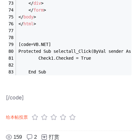
</
div
>
</
form
>
</
body
>
</
html
>
[code=VB.NET]
Protected Sub selectall_Click(ByVal sender As Ob
        Check1.Checked = True
    End Sub
[/code]
给本帖投票
159
2
打赏