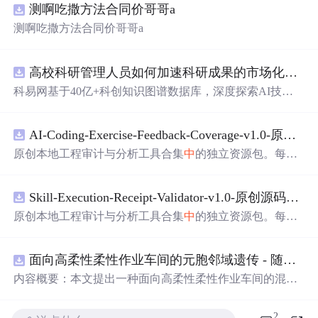
测啊吃撒方法合同价哥哥a
测啊吃撒方法合同价哥哥a
高校科研管理人员如何加速科研成果的市场化转化？.docx
科易网基于40亿+科创知识图谱数据库，深度探索AI技术
在技术转移、成果转化、技术经纪、知识产权、产业创
新、科技招商等垂直领域的多样化应用场景，研究科技创
AI-Coding-Exercise-Feedback-Coverage-v1.0-原创源码与文档.zip
新领域的AI+数智化解决方案，推动科技创新与产业创新
智能化发展。
原创本地工程审计与分析工具合集
中
的独立资源包。每个
ZIP包含完整源码、3项自动化测试、可复现合成示例、离
线HTML、JSON与SVG报告、1080×720真实运行效果图、
Skill-Execution-Receipt-Validator-v1.0-原创源码与文档.zip
README、运行说明、功能清单、MIT License及原创与授
权声明。解压后进入project目录，执行npm test验证算法，
原创本地工程审计与分析工具合集
中
的独立资源包。每个
执行npm run report生成报告，也可通过本地静态服务器打
ZIP包含完整源码、3项自动化测试、可复现合成示例、离
开网页。运行时零第三方依赖，不包含热点产品或开源项
线HTML、JSON与SVG报告、1080×720真实运行效果图、
目源码、Logo、官方截图、论文、生产日志或其他受限素
面向高柔性柔性作业车间的元胞邻域遗传 - 随机重启爬山混合调度优化算法（Matlab代码实现）
README、运行说明、功能清单、MIT License及原创与授
材。适合前端开发、AI应用工程、测试审计和课程实践。
权声明。解压后进入project目录，执行npm test验证算法，
内容概要：本文提出一种面向高柔性柔性作业车间的混合
执行npm run report生成报告，也可通过本地静态服务器打
调度优化算法——元胞邻域遗传-随机重启爬山混合调度优
开网页。运行时零第三方依赖，不包含热点产品或开源项
化算法，该算法深度融合元胞自动机的局部搜索机制与遗
2