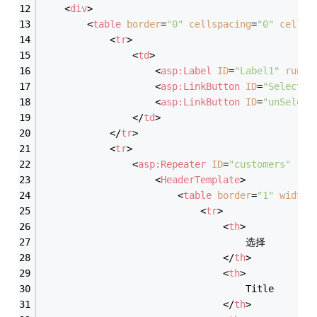
<
div
>
<
table
border
=
"0"
cellspacing
=
"0"
cellpa
<
tr
>
<
td
>
<
asp:Label
ID
=
"Label1"
runat
<
asp:LinkButton
ID
=
"SelectAl
<
asp:LinkButton
ID
=
"unSelect
</
td
>
</
tr
>
<
tr
>
<
asp:Repeater
ID
=
"customers"
run
<
HeaderTemplate
>
<
table
border
=
"1"
width
=
<
tr
>
<
th
>
                                    选择
</
th
>
<
th
>
                                    Title
</
th
>