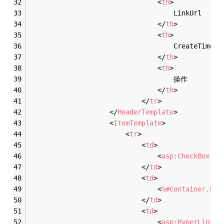
<
th
>
                                    LinkUrl
</
th
>
<
th
>
                                    CreateTime
</
th
>
<
th
>
                                    操作
</
th
>
</
tr
>
</
HeaderTemplate
>
<
ItemTemplate
>
<
tr
>
<
td
>
<
asp:CheckBox
ID
</
td
>
<
td
>
<
%#Container.Dat
</
td
>
<
td
>
<
asp:HyperLink
I