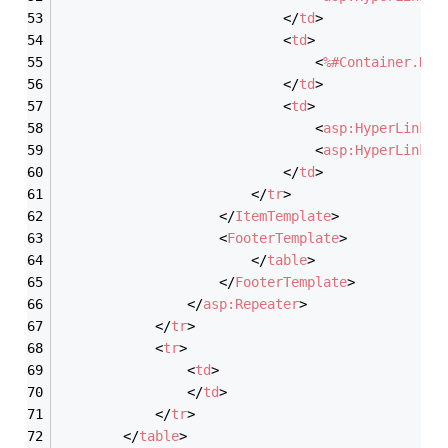
</
td
>
<
td
>
<
%#Container.Dat
</
td
>
<
td
>
<
asp:HyperLink
I
<
asp:HyperLink
I
</
td
>
</
tr
>
</
ItemTemplate
>
<
FooterTemplate
>
</
table
>
</
FooterTemplate
>
</
asp:Repeater
>
</
tr
>
<
tr
>
<
td
>
</
td
>
</
tr
>
</
table
>