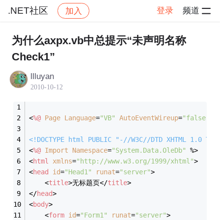
.NET社区
登录
频道
加入
帖子详情
社区
.NET社区
为什么axpx.vb中总提示“未声明名称
Check1”
llluyan
2010-10-12
<
%@
Page
Language
=
"VB"
AutoEventWireup
=
"false"
C
<!DOCTYPE 
html
PUBLIC
"-//W3C//DTD XHTML 1.0 Tra
<
%@
Import
Namespace
=
"System.Data.OleDb"
 %>
<
html
xmlns
=
"http://www.w3.org/1999/xhtml"
>
<
head
id
=
"Head1"
runat
=
"server"
>
<
title
>
无标题页
</
title
>
</
head
>
<
body
>
<
form
id
=
"Form1"
runat
=
"server"
>