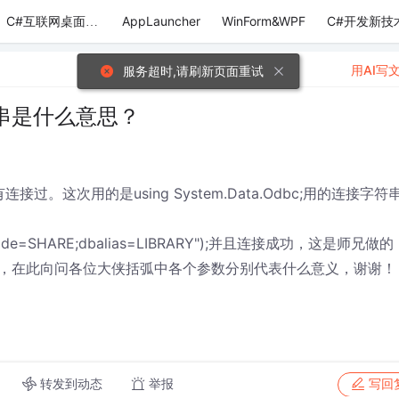
AppLauncher
WinForm&WPF
C#开发新技
C#互联网桌面应用
用AI写
服务超时,请刷新页面重试
串是什么意思？
过。这次用的是using System.Data.Odbc;用的连接字符
er;mode=SHARE;dbalias=LIBRARY");并且连接成功，这是师兄做的
，在此向问各位大侠括弧中各个参数分别代表什么意义，谢谢！
转发到动态
举报
写回