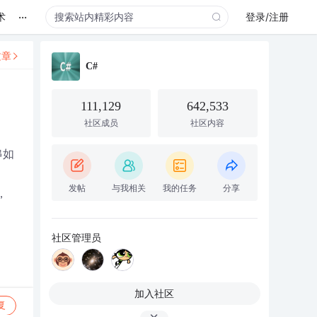
...
术
登录/注册
文章
C#
111,129
642,533
社区成员
社区内容
串如
发帖
与我相关
我的任务
分享
，
社区管理员
加入社区
复