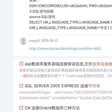
实例：
DSN=DWCORKDB2;UID=db2admin; PWD=db2adm
3.SQL语句实例
source:SQL语句
SELECT HR_LANGUAGE_TYPE.LANGUAGE_NAME 
(HR_LANGUAGE_TYPE.LANGUAGE_NAME='中文') 
wuyq11
2010-10-12
http://www.connectionstrings.com/ibm-db2
asp数据库服务器端连接错误信息,主
数据库连接
该楼层疑似违规已被系统折叠隐藏此楼查看此楼我用的是小旋
！
请问
各位
大侠
那里出错了？？conn.asp里面的代码是：DimDbPath
DimDb,Cl,Template,Count,ClUbb,TempStrDimI...
SQL SERVER 2005 EXPRESS 连接
字符串
connectionStrings> add name="SQLCONNECTIONSTRING"
3;database=base1" providerName="System.Data.Sql
C# 连接Oracle数据库三种方法