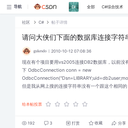
全部
C#综合技术
导航
社区
C#
帖子详情
请问大侠们下面的数据库连接字符
2010-10-12 07:08:36
gukesdo
现在有个项目要用vs2005连接DB2数据库，以前没有连接
下 OdbcConnection conn = new
OdbcConnection("Dsn=LIBRARY;uid=db2us
但是我从网上搜的连接字符串没有一个跟这个相同的
给本帖投票
192
3
打赏
分享
收藏