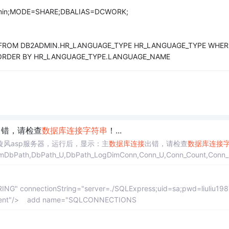
in;MODE=SHARE;DBALIAS=DCWORK;
FROM DB2ADMIN.HR_LANGUAGE_TYPE HR_LANGUAGE_TYPE WHER
ORDER BY HR_LANGUAGE_TYPE.LANGUAGE_NAME
出错，请检查
数据库连接
字符串
！...
风asp服务器，运行后，显示：主
数据库连接
出错，请检查
数据库连接
,DbPath_U,DbPath_LogDimConn,Conn_U,Conn_Count,Conn_
 connectionString="server=./SQLExpress;uid=sa;pwd=liuliu198
Client"/> add name="SQLCONNECTIONS