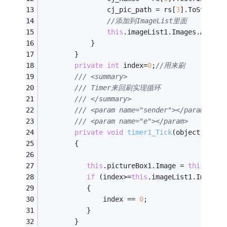
                cj_pic_path = rs[
3
].ToString(
//添加到ImageList里面
this
.imageList1.Images.Add(cj
            }
        }
private
int
 index=
0
;
//用来刷
/// <summary>
/// Timer来回刷实现循环
/// </summary>
/// <param name="sender"></param>
/// <param name="e"></param>        
private
void
timer1_Tick
(object sende
        {
this
.pictureBox1.Image = 
this
.imag
if
 (index>=
this
.imageList1.Images.
           {
               index == 
0
;
           }
        }