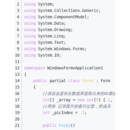
using
 System;
using
 System.Collections.Generic;
using
 System.ComponentModel;
using
 System.Data;
using
 System.Drawing;
using
 System.Linq;
using
 System.Text;
using
 System.Windows.Forms;
using
 System.IO;
namespace
 WindowsFormsApplication1
{
public
 partial 
class
Form1
 :
 Form
    {
//假设这是你从数据库提取出来的ds数据集
int
[] _array = 
new
int
[
5
] { 
1
, 
2
, 
3
, 
//用来 记录图片的索引位置，类成员
int
 _picIndex = 
-1
;
public
Form1
()