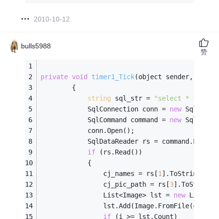
2010-10-12
bulls5988
赞
private
void
timer1_Tick
(object sender, Event
        {
string
 sql_str = 
"select * from c
            SqlConnection conn = 
new
 SqlConne
            SqlCommand command = 
new
 SqlComma
            conn.Open();
            SqlDataReader rs = command.Execut
if
 (rs.Read())
            {
                cj_names = rs[
1
].ToString();
                cj_pic_path = rs[
3
].ToString(
                List<Image> lst = 
new
 List<Im
                lst.Add(Image.FromFile(cj_pic
if
 (i >= lst.Count)