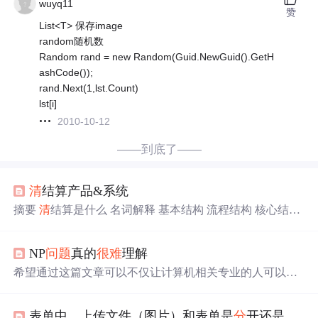
wuyq11
赞
List<T> 保存image
random随机数
Random rand = new Random(Guid.NewGuid().GetH
ashCode());
rand.Next(1,lst.Count)
lst[i]
2010-10-12
——到底了——
清
结算产品&系统
摘要
清
结算是什么 名词解释 基本结构 流程结构 核心结构
产品系统结构 支付宝基本结构 个人设计的
清
结算系统结构
系统架构概况 费用中心 支付系统 整个设计核心内容 参考
NP
问题
真的
很难
理解
摘要
清
结算行业在金融领域或者当前的互联网行业越来越
凸显，从刚开始踏入这一领域到实现其产品、系统整体过
希望通过这篇文章可以不仅让计算机相关专业的人可以看
程之后，觉得有必须和大家
分
享一下，
清
结算领域的内
懂和区
分
什么是P类
问题
什么是NP类
问题
，更希望达到的
容，其实这方面的资料相对来
说
比较缺乏，
很难
找到，刚
效果是非专业人士比如学文科的朋友也可以有一定程度的
入行的时候，真是资料难寻
表单中，上传文件（图片）和表单是
分
开还是一起上传？
理解。 有一则程序员界的笑话，就是有一哥们去google面