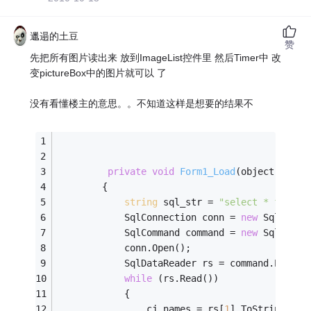
邋遢的土豆
赞
先把所有图片读出来 放到ImageList控件里 然后Timer中 改
变pictureBox中的图片就可以 了
没有看懂楼主的意思。。不知道这样是想要的结果不
private
void
Form1_Load
(object sende
        {
string
 sql_str = 
"select * from c
            SqlConnection conn = 
new
 SqlConne
            SqlCommand command = 
new
 SqlComma
            conn.Open();
            SqlDataReader rs = command.Execut
while
 (rs.Read())
            {
                cj_names = rs[
1
].ToString();