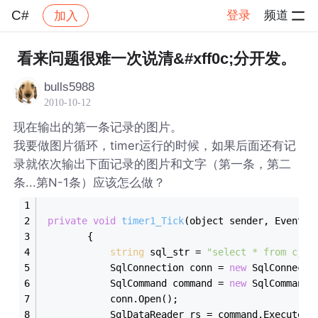
C#
登录
频道
加入
帖子详情
社区
C#
看来问题很难一次说清&#xff0c;分开发。
bulls5988
2010-10-12
现在输出的第一条记录的图片。
我要做图片循环，timer运行的时候，如果后面还有记
录就依次输出下面记录的图片和文字（第一条，第二
条...第N-1条）应该怎么做？
private
void
timer1_Tick
(object sender, EventAr
        {
string
 sql_str = 
"select * from cj_m
            SqlConnection conn = 
new
 SqlConnecti
            SqlCommand command = 
new
 SqlCommand(
            conn.Open();
            SqlDataReader rs = command.ExecuteRe