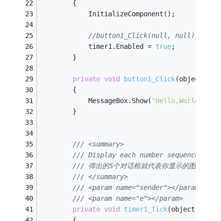
        {
            InitializeComponent();
//button1_Click(null, null);
            timer1.Enabled = 
true
;
        }
private
void
button1_Click
(object sen
        {
            MessageBox.Show(
"Hello,World"
);
        }
/// <summary>
/// Display each number sequence.
/// 弹出的5个对话框就代表你显示的图片和文
/// </summary>
/// <param name="sender"></param>
/// <param name="e"></param>
private
void
timer1_Tick
(object sende
        {