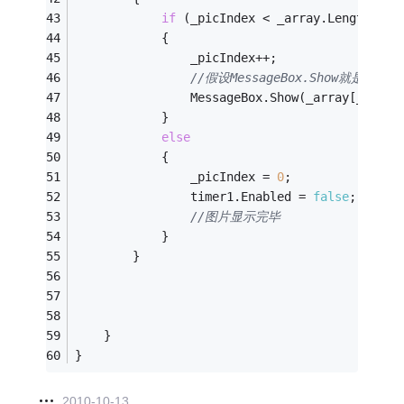
if
 (_picIndex < _array.Length
-1
)
            {
                _picIndex++;
//假设MessageBox.Show就是你
                MessageBox.Show(_array[_picIn
            }
else
            {
                _picIndex = 
0
;
                timer1.Enabled = 
false
;
//图片显示完毕
            }
        }
    }
}
2010-10-13