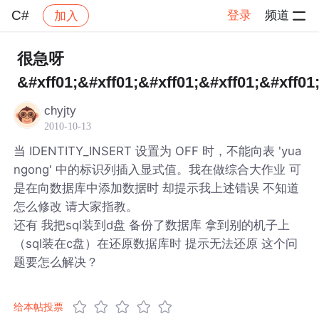
C#
登录
频道
加入
帖子详情
社区
C#
很急呀
&#xff01;&#xff01;&#xff01;&#xff01;&#xff01
chyjty
2010-10-13
当 IDENTITY_INSERT 设置为 OFF 时，不能向表 'yua
ngong' 中的标识列插入显式值。我在做综合大作业 可
是在向数据库中添加数据时 却提示我上述错误 不知道
怎么修改 请大家指教。
还有 我把sql装到d盘 备份了数据库 拿到别的机子上
（sql装在c盘）在还原数据库时 提示无法还原 这个问
题要怎么解决？
给本帖投票