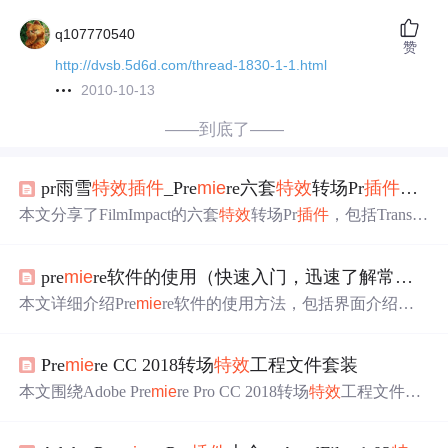
q107770540
赞
http://dvsb.5d6d.com/thread-1830-1-1.html
2010-10-13
——到底了——
pr雨雪
特效
插件
_Pre
mie
re六套
特效
转场Pr
插件
合集
本文分享了FilmImpact的六套
特效
转场Pr
插件
，包括Transiti
on Pack系列和Bounce Pack、Motion Tween，适用于Adobe
Pre
mie
re Pro CC 2014到CC 2019，提供了49种不同的转换
pre
mie
re软件的使用（快速入门，迅速了解常用功能、常用快捷键、常用
效果，如Flash、Roll、Blur、Chroma Leaks等，适合视频编
辑和后期制作。
本文详细介绍Pre
mie
re软件的使用方法，包括界面介绍、
基本功能、快捷键、
插件
使用及转场实例。涵盖新建工
程、导入素材、设置序列、剪辑视频、添加
特效
等核心技
Pre
mie
re CC 2018转场
特效
工程文件套装
能。
本文围绕Adobe Pre
mie
re Pro CC 2018转场
特效
工程文件套
装展开。介绍了软件基础、转场
特效
应用与重要性，深入
探索200多个工程文件，还提及与Windows 10的兼容、转场