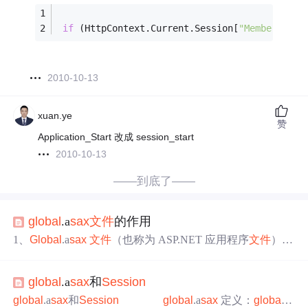
if
 (HttpContext.Current.Session[
"Member"
] !=
2010-10-13
xuan.ye
赞
Application_Start 改成 session_start
2010-10-13
——到底了——
global
.a
sax
文件
的作用
1、
Global
.a
sax
文件
（也称为 ASP.NET 应用程序
文件
）是
一个可选的
文件
，该
文件
包含响应 ASP.NET 或HTTP模块
所引发的应用程序级别和会话级别事件的代码 2、
Global
.a
global
.a
sax
和
Session
sax
文件
驻留在 ASP.NET 应用程序的根目录中。运行时，
分析
Global
.a
sax
并将其编译到一个动态生成的 .NET Fr
global
.a
sax
和
Session
global
.a
sax
定义：
global
.a