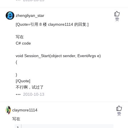
zhengliyan_star
赞
[Quote=引用 8 楼 claymore1114 的回复:]
写在
C# code
void Session_Start(object sender, EventArgs e)
{
}
[/Quote]
不行啊，试过了
2010-10-13
claymore1114
赞
写在