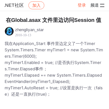
.NET社区
登录
频道
加入
帖子详情
社区
.NET社区
在Global.asax 文件里边访问Session 值
zhengliyan_star
2010-10-13
我在Application_Start 事件里边定义了一个Timer
System.Timers.Timer myTimer1 = new System.Tim
ers.Timer(6000);
myTimer1.Enabled = true; //是否执行System.Timer
s.Timer.Elapsed事件；
myTimer1.Elapsed += new System.Timers.Elapsed
EventHandler(myTimer1_Elapsed);
myTimer1.AutoReset = true; //设置是执行一次（fals
e）还是一直执行(true)；