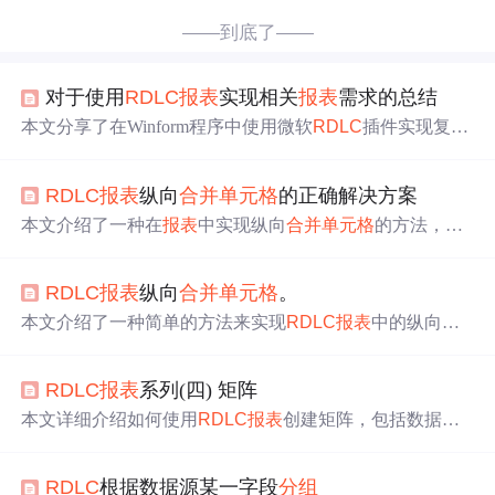
——到底了——
对于使用
RDLC
报表
实现相关
报表
需求的总结
本文分享了在Winform程序中使用微软
RDLC
插件实现复杂
报表
打印模板的经验，详细介绍了
报表
布局、数据集配置
及
报表
各部分的实现方法。
RDLC
报表
纵向
合并单元格
的正确解决方案
本文介绍了一种在
报表
中实现纵向
合并单元格
的方法，通
过详细步骤展示了如何在矩阵中添加和调整行组来达到合
并的目的。
RDLC
报表
纵向
合并单元格
。
本文介绍了一种简单的方法来实现
RDLC
报表
中的纵向单
元格合并，通过添加父级和选择
分组
依据的方式，轻松达
到美观的效果。
RDLC
报表
系列(四) 矩阵
本文详细介绍如何使用
RDLC
报表
创建矩阵，包括数据源
设定、矩阵配置步骤、字段选择及单元格合并等关键操
作，适合初学者快速掌握
RDLC
报表
矩阵的使用。
RDLC
根据数据源某一字段
分组