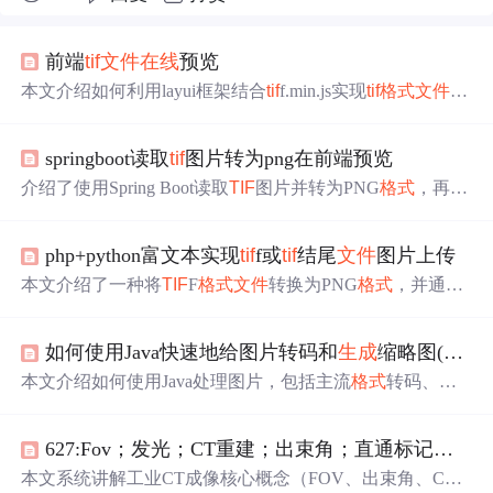
前端
tif
文件
在线
预览
本文介绍如何利用layui框架结合
tif
f.min.js实现
tif
格式
文件
的
在线
预览功能。通过解码Base64
字符串
获取图像数据，并
使用
Tif
f对象渲染多页
tif
文件
到canvas元素。
springboot读取
tif
图片转为png在前端预览
介绍了使用Spring Boot读取
TIF
图片并转为PNG
格式
，再将
其转为Base64直接传给前端进行预览的方法，还给出了
在
线
预览Base64的地址，同时提及
文件
目录结构、代码、前
php+python富文本实现
tif
f或
tif
结尾
文件
图片上传
端直接放img预览及接口返回
格式
等内容。
本文介绍了一种将
TIF
F
格式
文件
转换为PNG
格式
，并通过
Flask Web服务上传至七牛云存储的方法。该方法首先修改
了编辑器的图片上传配置以支持
TIF
F
格式
，然后利用Pytho
如何使用Java快速地给图片转码和
生成
缩略图(Thumbnailator和webp-imageio-core的使用)
n的OpenCV库进行图片
格式
转换。
本文介绍如何使用Java处理图片，包括主流
格式
转码、压
缩及
生成
缩略图等。重点介绍了Thumbnailator工具包的使
用方法，并提供了Java支持WebP
格式
的具体步骤。
627:Fov；发光；CT重建；出束角；直通标记；JPG与
本文系统讲解工业CT成像核心概念（FOV、出束角、CT