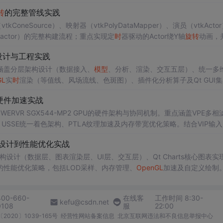
适用于GIS与计算机图形学底层原理教学。
转
的完整管线实践
neSource）、映射器（vtkPolyDataMapper）、演员（vtkActo
nteractor）的完整构建流程；重点实现定
时
器驱动的Actor绕Y轴
旋转
动画，
、法线计算（vtkPolyDataNormals）与调试技巧（Pipeline DOT导出
设计与工程实践
涵盖分层架构设计（数据接入、
模型
、分析、渲染、交互五层）、统一多
GL
实
时
渲染（等值线、风场流线、色斑图）、插件化分析算子及Qt GUI
下的性能与可视化挑战。
统硬件加速实战
OWERVR SGX544-MP2 GPU的硬件架构与协同机制。重点涵盖VPE多相
USSE统一着色架构、PTLA纹理加速及内存带宽优化策略。结合VIP输入
配置要点、性能瓶颈定位与典型调试方法。
构设计到性能优化实战
设计（数据层、图表渲染层、UI层、交互层）、Qt Charts核心图表实
性能优化策略，包括LOD采样、内存管理、
OpenGL
加速及自定义绘制
。
400-660-
在线客
工作时间 8:30-
kefu@csdn.net
0108
服
22:00
2020〕1039-165号
经营性网站备案信息
北京互联网违法和不良信息举报中心