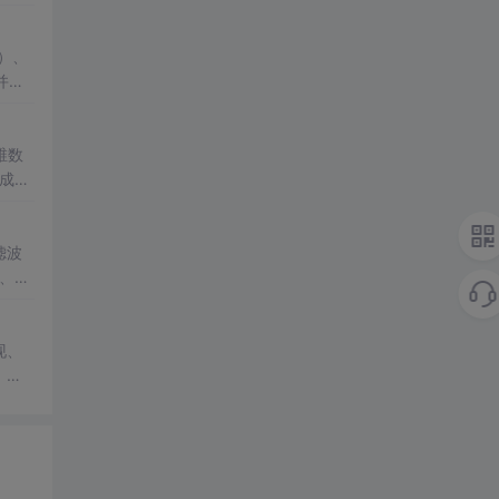
r）、
并介
），为
维数
集成。
滤波
、D
现、
。内