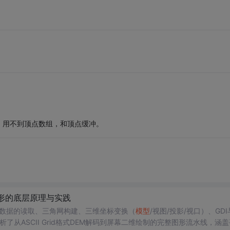
，用不到顶点数组，和顶点缓冲。
图形的底层原理与实践
）数据的读取、三角网构建、三维坐标变换（
模型
/视图/投影/视口）、GDI
从ASCII Grid格式DEM解码到屏幕二维绘制的完整图形流水线，涵