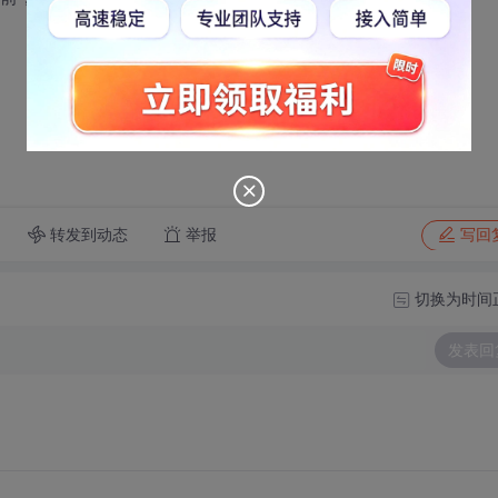
转发到动态
举报
写回
切换为时间
发表回