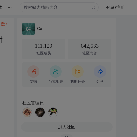
...
术
登录/注册
文章
C#
时
111,129
642,533
社区成员
社区内容
发帖
与我相关
我的任务
分享
社区管理员
加入社区