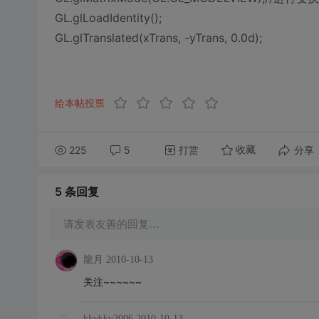
GL.glLoadIdentity();
GL.glTranslated(xTrans, -yTrans, 0.0d);
给本帖投票
225
5
打赏
分享
收藏
5 条
回复
请发表友善的回复…
龍月
2010-10-13
关注~~~~~~
kkykky2006
2010-10-13