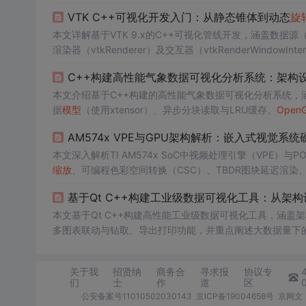
矩阵计算、法向量生成、朗伯漫反射
模型
及颜色映射策略，
VTK C++可视化开发入门：从静态锥体到动态
旋
本文详解基于VTK 9.x的C++可视化管线开发，涵盖数据源（vtkCo
渲染器（vtkRenderer）及交互器（vtkRenderWindowI
绍CMake集成、Qt支持配置、内存管理（vtkSmartPointer）
C++构建高性能气象数据可视化分析系统：架构
科学可视化应用奠定坚实基础。
本文介绍基于C++构建的高性能气象数据可视化分析系统，
据
模型
（使用xtensor）、异步分块读取与LRU缓存、
Open
重点解决大数据量、多格式（GRIB/NetCDF）、高维
时
空场
AM574x VPE与GPU架构解析：嵌入式视觉系
本文深入解析TI AM574x SoC中视频处理引擎（VPE）与P
缩放
、可编程色彩空间转换（CSC）、TBDR图块延迟渲染、
SS
显示
的端到端数据流，阐述嵌入式视觉系统中硬件加速的
基于Qt C++构建工业级数据可视化工具：从架
本文基于Qt C++构建高性能工业级数据可视化工具，涵盖架构
多图表联动与钻取、导出打印功能，并重点阐述大数据量下的
容聚焦C++原生开发、跨平台部署与实
时
渲染瓶颈解决方案
关于我
招贤纳
商务合
寻求报
协议专
们
士
作
道
区
公安备案号11010502030143
京ICP备19004658号
京网文〔