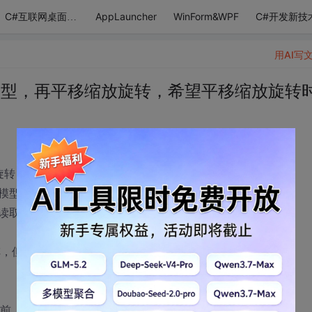
AppLauncher
WinForm&WPF
C#开发新技
C#互联网桌面应用
用AI写
示模型，再平移缩放旋转，希望平移缩放旋转
放旋转，希望平移缩放旋转时不再读取数据。
模型在平移缩放旋转时，动作缓慢。搞得像慢动作。
读取模型数据。（这不是我想要的）
矩阵，但是我用以下代码操作矩阵了，画面怎么没更新？
;//进行变换前，应先设置当前操作的矩阵为“模型视图矩阵”