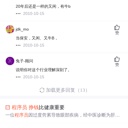
20年后还是一样的又闲，有牛b
2010-10-15
jdk_mo
赞
当保安，又闲、又牛B，
2010-10-15
兔子-顾问
赞
说明你对这个行业理解深刻了。
2010-10-15
加载更多回复（13）
程序员
挣钱
比健康重要
一位
程序员
因过度劳累导致眼部疾病，经中医诊断为肝火
旺盛所致。本文分享了他的经历及反思，提醒同行们关注
身体健康，避免过度劳累。