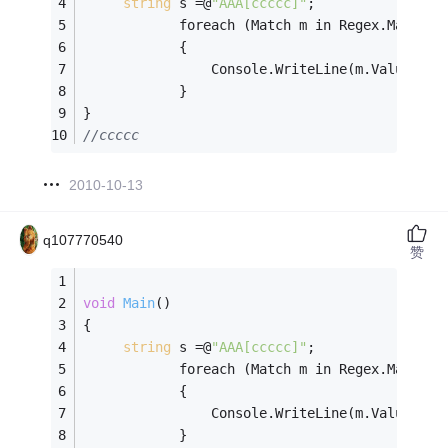
string
 s =@
"AAA[ccccc]"
;
			foreach (Match m in Regex.Matches
			{
				Console.WriteLine(m.Value);
			}
}
//ccccc
2010-10-13
q107770540
赞
void
Main
()
{
string
 s =@
"AAA[ccccc]"
;
			foreach (Match m in Regex.Matches
			{
				Console.WriteLine(m.Value);
			}