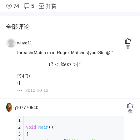
74
5
打赏
全部评论
wuyq11
赞
foreach(Match m in Regex.Matches(yourStr, @ "
\[
(
?
<
>
[
(
?
<
i
i
t
t
e
e
m
m
>
[
\[
]*)\] "))
{}
2010-10-13
q107770540
赞
void
Main
()
{