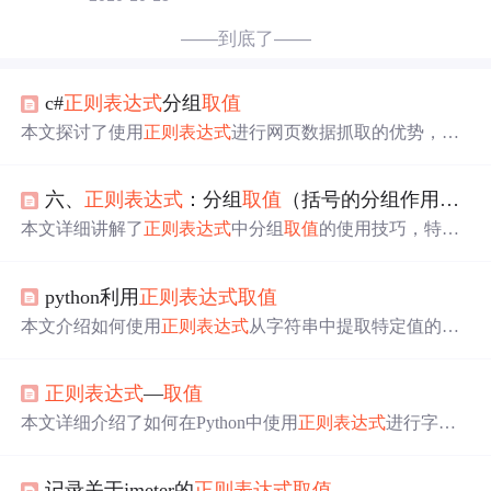
——到底了——
c#
正则表达式
分组
取值
本文探讨了使用
正则表达式
进行网页数据抓取的优势，并
通过实例对比了正则与非正则
取值
方法的区别，展示了如
何利用
正则表达式
的分组功能高效准确地抓取所需数据。
六、
正则表达式
：分组
取值
（括号的分组作用和反斜杠1的
本文详细讲解了
正则表达式
中分组
取值
的使用技巧，特别
是如何利用括号进行分组和通过反斜杠1、2等引用分组
值，以及如何通过命名分组简化复杂匹配过程，适用于文
python利用
正则表达式
取值
本解析和HTML标签格式限制。
本文介绍如何使用
正则表达式
从字符串中提取特定值的两
种方法：一是已知前后缀时如何提取中间的值；二是如何
在取到末尾后补充一个特殊符号来完成匹配。通过实例演
正则表达式
—
取值
示了具体的实现过程。
本文详细介绍了如何在Python中使用
正则表达式
进行字符
串搜索、匹配，并展示如何获取匹配结果的不同部分，如h
ref和name。同时，还演示了如何处理大小写敏感和多行模
记录关于jmeter的
正则表达式
取值