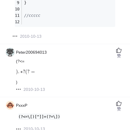
}
//ccccc
2010-10-13
Peter200694013
赞
(?<=
)
.
∗
?
(
?
=
)
.
∗
?
(
?
=
)
2010-10-13
PxxxP
赞
(?<=\[)[^]]+(?=\])
2010-10-13