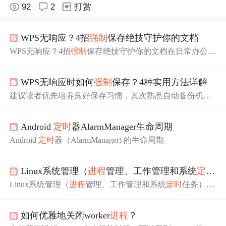
92
2
打赏
WPS无响应？4招
强制
保存绝技守护你的文档
WPS无响应？4招
强制
保存绝技守护你的文档在日常办公场
景中，文档编辑软件突然卡死堪称"职场惊魂时刻"。特别
是当WPS出现无响应时，未保存的文档内容犹如悬在空中
WPS无响应时如何
强制
保存？4种实用方法详解
的水晶球，随时可能碎落一地。本文将结合技术原理与实
操经验，系统讲解四种行之有效的
强制
保存方案，助您从
建议读者优先培养良好保存习惯，其次熟悉自动备份机
容应对突发状况。
制，最后掌握系统级故障处理流程。当WPS突然卡死，未
保存的修改内容面临丢失风险，如何有效抢救数据成为关
Android
定时
器AlarmManager生命周期
键。本文将结合技术原理与实操步骤，系统讲解4种
强制
保
存方案，帮助读者从容应对突发状况。通过
进程
终止和重
Android
定时
器（AlarmManager) 的生命周期
启操作，本质上是释放被占用的系统资源，重建程序运行
环境。点击左上角「文件」→「备份与恢复」→「备份管
理」，右侧面板将显示最近10分钟的自动备份文件。WPS
Linux系统管理（
进程
管理、工作管理和系统
定时
任
内置的自动备份功能堪称"后悔药"，其工作原理是通过
定
Linux系统管理（
进程
管理、工作管理和系统
定时
任务） *
时
保存临时文件，在异常退出时提供恢复选项。
********************************* 目 录 ************
********************** Linux
进程
管理及作用 Linux
进程
如何优雅地关闭worker
进程
？
启动的方式有几种？ Linux ps命令详解：查看正在运行的