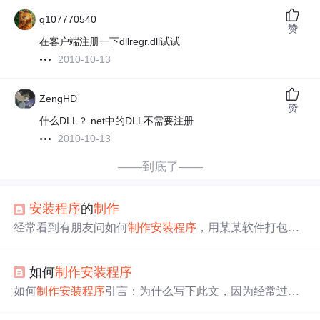
q107770540
赞
在客户端注册一下dllregr.dll试试
2010-10-13
ZengHD
赞
什么DLL？.net中的DLL不需要注册
2010-10-13
——到底了——
安装程序
的
制作
经常看到有朋友问如何
制作
安装程序
，用某某软件打包生
成的程序产生某某错误。正好前段时间，我经朋友介绍发
现了款不错的安装
制作
工具，在此给大家介绍一下，希望
如何
制作
安装程序
能对大家有所帮助。 下面请出今天的主角――winrar.对，
我就是用WINRAR
制作
安装程序
的，它的功能虽没有setup
如何
制作
安装程序
引言：为什么写下此文，因为经常过个
factory之流那么强大，但对于一般的、要求不是很高的安
一年半载，有朋友要偶帮忙做个安装包。偶一时不能记
装操作完全能够胜任。首先，它是绿色安装的，不生成附