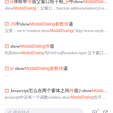
js
弹框带
传
值父窗口给子框_
js
中show
Mo
dal
Dialog
和
show
Mo
dal
Dialog
：父窗口：function addresswindow(){var a
dr=window.show
Mo
dal
Dialog
(‘index.php’,”,’
dialog
Width:40
0px;
dialog
Height:200px;center:Yes;resizable:no;status:no;scroll:
JS
中show
Mo
dal
Dialog
参数
传
递
no;’);if (adr != null &&...
父类：var k=window.show
Mo
dal
Dialog
("http://www.szsyhaf.
com/call/product.php",window,"
dialog
Width:630px;status:no;
di
alog
Height:310px");其中product.php
里
面有子类: var k=wind
show
Mo
dal
Dialog
传
值
ow.
dialog
Arguments; 获取父类的
参数
：var temp=k.
IE的show
Mo
dal
Dialog
与FireFox的window.open 父子窗口
传
值示例 先简单介绍一下基本知识：一、window.open()支持
环境： JavaScript1.0+/
JS
cript1.0+/Nav2+/IE3+/Opera3+二、
js
show
Mo
dal
Dialog
参数
传
递
基本语法：window.open(pageURL,name,parameters) 其中：p
ageURL 为子窗口路径 name 为
show
Mo
dal
Dialog
:模式窗口, 一种很特别的窗口,当它打开
时,后面的父窗口的活动会停止,除非当前的模式子窗口关闭
Javascript怎么在两个窗体之间
传
值2-show
Mo
dal
Dial
了, 才能操作父窗口.在做网页Ajax开发时,我们应该有时会
用到它来实现表单的填写, 或做类似网上答题的窗口. 它的
javascript中还有一个函数window.show
Mo
dal
Dialog
也可以
特点是,
传
参很方便也很强大,可直接调用父窗口的变量和方
打开一个新窗体，不过他打开的是一个模态窗口，那么如
法.
何在父窗体和子窗体之间
传
值呢？我们先看该函数的定
7
说点什么…
使用方法：