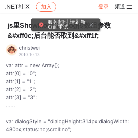
.NET社区
登录
频道
加入
帖子详情
社区
.NET社区
服务超时,请刷新
js里ShowModalDialog传数组参数
页面重试
&#xff0c;后台能否取到&#xff1f;
christwei
2010-10-13
var attr = new Array();
attr[0] = "0";
attr[1] = "1";
attr[2] = "2";
attr[3] = "3";
......
var dialogStyle = "dialogHeight:314px;dialogWidth:
480px;status:no;scroll:no";