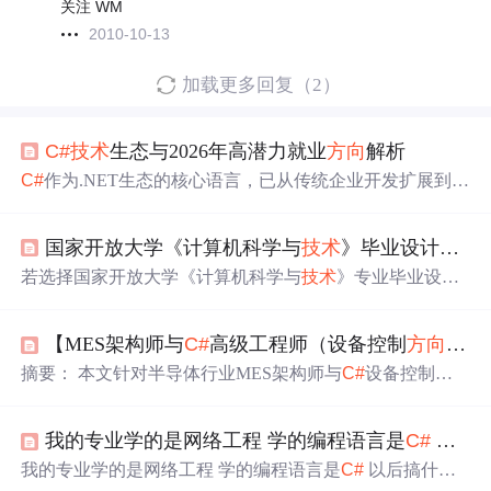
关注 WM
2010-10-13
加载更多回复（2）
C#
技术
生态与2026年高潜力就业
方向
解析
C#
作为.NET生态的核心语言，已从传统企业开发扩展到云
原生、AI集成等高精尖领域。其
技术
原理基于CLR运行时
和GC机制，通过AOT编译和SIMD指令集实现性能突破。
国家开放大学《计算机科学与
技术
》毕业设计
C#
方
在工业自动化、金融科技等场景中，
C#
结合Python双栈能
力可显著提升开发效率。特别是在运动控制算法、ONNX
若选择国家开放大学《计算机科学与
技术
》专业毕业设计
模型推理等实时系统中，
C#
的GC优化和内存管理展现出
的
C#
方向
，可从以下
方向
入手，结合实际需求、
技术
深度
工程价值。随着Azure Stack和Dapr等云原生
技术
的普及，
与工程价值进行选题设计：
掌握
C#
微服务架构将成为开发者竞争力的关键指标。
【MES架构师与
C#
高级工程师（设备控制
方向
）两
摘要： 本文针对半导体行业MES架构师与
C#
设备控制工
程师两大岗位，系统性拆解2025年核心
技术
要素与发展路
径。MES
方向
聚焦SEMI标准、动态排产算法与AI-Driven架
我的专业学的是网络工程 学的编程语言是
C#
以后搞什么
构，推荐3个月速成路径（SEMI标准→业务建模→实战改
造）；
C#
方向
需掌握SECS/GEM协议、运动控制算法及边
我的专业学的是网络工程 学的编程语言是
C#
以后搞什么
缘计算部署，提出90天激光控制专项提升计划。建议关注