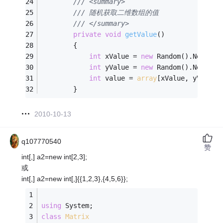
/// <summary>
/// 随机获取二维数组的值
/// </summary>
private
void
getValue
()
        {
int
 xValue = 
new
 Random().Next(x)
int
 yValue = 
new
 Random().Next(y)
int
 value = 
array
[xValue, yValue]
        }
2010-10-13
q107770540
赞
int[,] a2=new int[2,3];
或
int[,] a2=new int[,]{
{1,2,3},{4,5,6}};
using
 System;  
class
Matrix