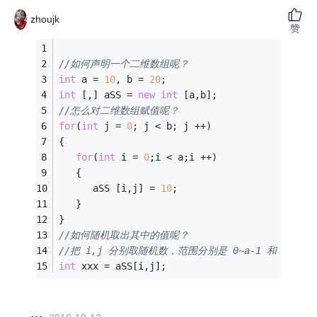
zhoujk
赞
//如何声明一个二维数组呢？
int
 a = 
10
, b = 
20
;
int
 [,] aSS = 
new
int
 [a,b];
//怎么对二维数组赋值呢？
for
(
int
 j = 
0
; j < b; j ++)
{
for
(
int
 i = 
0
;i < a;i ++)
   {
      aSS [i,j] = 
10
;
   }
}
//如何随机取出其中的值呢？
//把 i,j 分别取随机数，范围分别是 0~a-1 和 0~b-1
int
 xxx = aSS[i,j];