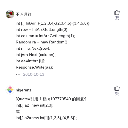
不叫月红
赞
int [,] IntArr={
{1,2,3,4},{2,3,4,5},{3,4,5,6}};
int row = IntArr.GetLength(0);
int column = IntArr.GetLength(1);
Random ra = new Random();
int i = ra.Next(row);
int j=ra.Next (column);
int aa=IntArr [i,j];
Response.Write(aa);
2010-10-13
nigerenz
赞
[Quote=引用 1 楼 q107770540 的回复:]
int[,] a2=new int[2,3];
或
int[,] a2=new int[,]{
{1,2,3},{4,5,6}};