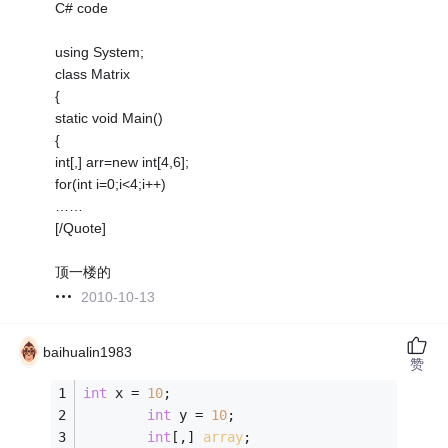
C# code
using System;
class Matrix
{
static void Main()
{
int[,] arr=new int[4,6];
for(int i=0;i<4;i++)
……
[/Quote]
顶一楼的
2010-10-13
baihualin1983
赞
int
 x = 
10
;
int
 y = 
10
;
int
[,] 
array
;