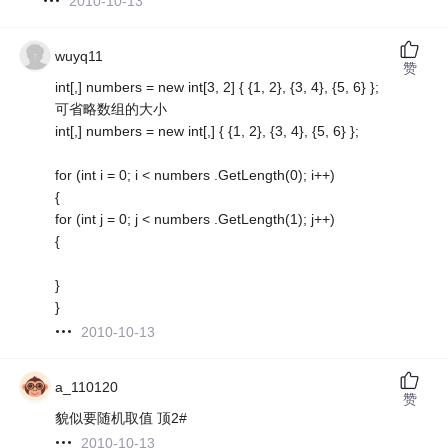
2010-10-13
wuyq11
赞
int[,] numbers = new int[3, 2] { {1, 2}, {3, 4}, {5, 6} };
可省略数组的大小
int[,] numbers = new int[,] { {1, 2}, {3, 4}, {5, 6} };
for (int i = 0; i < numbers .GetLength(0); i++)
{
for (int j = 0; j < numbers .GetLength(1); j++)
{
}
}
2010-10-13
a_110120
赞
貌似要随机取值 顶2#
2010-10-13