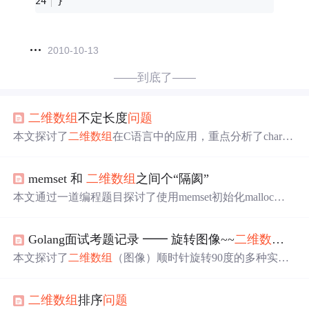
}  
2010-10-13
——到底了——
二维数组
不定长度
问题
本文探讨了
二维数组
在C语言中的应用，重点分析了chara[]
[size_t]与char*a[]类型的长度定义及使用方法，通过具体实
例展示了不同类型的
二维数组
初始化方式及其在内存中的
memset 和
二维数组
之间个“隔阂”
存储特点。
本文通过一道编程题目探讨了使用memset初始化malloc或ca
lloc定义的
二维数组
时遇到的
问题
。作者指出，对于非标准
定义的
二维数组
，memset可能无法正确初始化，原因是size
Golang面试考题记录 ━━ 旋转图像~~
二维数组
旋转
of(P)返回的是指针的大小而非实际内存大小。解决方案是
使用calloc初始化
二维数组
，因为它会自动将内存置零。
本文探讨了
二维数组
（图像）顺时针旋转90度的多种实现
方法，包括直接元素替换、层级遍历替换及简化循环等，
重点介绍了Go语言中高效简洁的四元素交换技巧。
二维数组
排序
问题