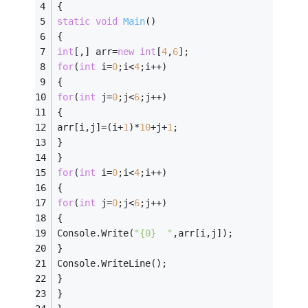
{  
static
void
Main
()
{  
int
[,] arr=
new
int
[
4
,
6
];  
for
(
int
 i=
0
;i<
4
;i++)  
{  
for
(
int
 j=
0
;j<
6
;j++)  
{  
arr[i,j]=(i+
1
)*
10
+j+
1
;  
}  
}  
for
(
int
 i=
0
;i<
4
;i++)  
{  
for
(
int
 j=
0
;j<
6
;j++)  
{  
Console.Write(
"{0}  "
,arr[i,j]);  
}  
Console.WriteLine();  
}  
}  