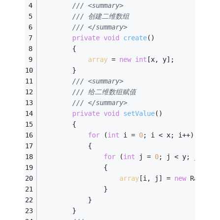
/// <summary>
/// 创建二维数组
/// </summary>
private
void
create
()
        {
array
 = 
new
int
[x, y];
        }
/// <summary>
/// 给二维数组赋值
/// </summary>
private
void
setValue
()
        {
for
 (
int
 i = 
0
; i < x; i++)
            {
for
 (
int
 j = 
0
; j < y; j++)
                {
array
[i, j] = 
new
 Random(
                }
            }
        }