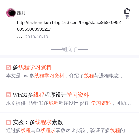
龍月
赞
http://bizhongkun.blog.163.com/blog/static/95940952
0095300359121/
2010-10-13
——到底了——
多
线程
学习资料
本文是Java多
线程
学习资料
，介绍了
线程
与进程概念，阐
述
线程
三种创建方式，包括继承Thread类、实现Runnable
和Callable接口。还讲解
线程
状态、方法，如停止、休眠
Win32多
线程
程序设计
学习资料
等，以及
线程
同步、协作问题，最后提及
线程
池的背景、
好处和相关API。
本文提供《Win32多
线程
程序设计.pdf》
学习资料
，可助开
发者系统掌握多
线程
基本概念、创建与管理、同步机制、
线程
间通信及资源管理等技能。文档结构清晰、内容详
实验：多
线程
求
素数
实，适合不同水平开发者，项目地址为https://gitcode.com/O
pen - source - documentation - tutorial/a191b。
通过多
线程
与单
线程
求
素数对比实验，验证了多
线程
的高
效性。实验环境下，多
线程
方案相较于单
线程
方案提高了