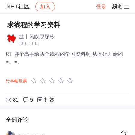
.NET社区
登录
频道
加入
帖子详情
社区
.NET社区
求线程的学习资料
瞧丨风吹屁屁冷
2010-10-13
RT 哪个高手给我个线程的学习资料啊 从基础开始的
=。=、
给本帖投票
81
5
打赏
全部评论