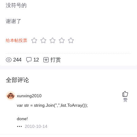
没符号的
谢谢了
给本帖投票
244
12
打赏
全部评论
xunxing2010
赞
var str = string.Join(",",list.ToArray());
done!
2010-10-14