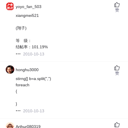
yoyo_fan_503
赞
xiangmei521
(翔子)
等 级：
结帖率：101.19%
2010-10-13
honghu3000
赞
stirng[] b=a.split(",")
foreach
{
}
2010-10-13
Arthur080319