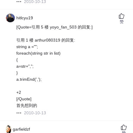
2010-10-13
hitlcyu19
赞
[Quote=引用 5 楼 yoyo_fan_503 的回复:]
引用 1 楼 arthur080319 的回复:
string a ="";
foreach(string str in list)
{
a=str+",";
}
a.trimEnd(',');
+2
[/Quote]
首先想到的
2010-10-13
garfieldzf
赞