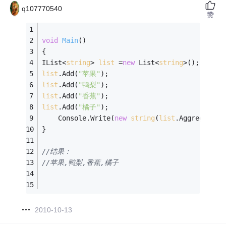
q107770540
赞
void
Main
()
{
IList<
string
> 
list
 =
new
 List<
string
>();
list
.Add(
"苹果"
);
list
.Add(
"鸭梨"
);
list
.Add(
"香蕉"
);
list
.Add(
"橘子"
);
	Console.Write(
new
string
(
list
.Aggregate((
}
//结果：
//苹果,鸭梨,香蕉,橘子
2010-10-13