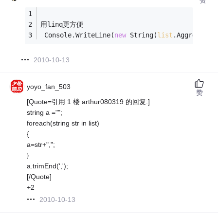
用linq更方便
 Console.WriteLine(
new
 String(
list
.Aggregate(
2010-10-13
yoyo_fan_503
赞
[Quote=引用 1 楼 arthur080319 的回复:]
string a ="";
foreach(string str in list)
{
a=str+",";
}
a.trimEnd(',');
[/Quote]
+2
2010-10-13