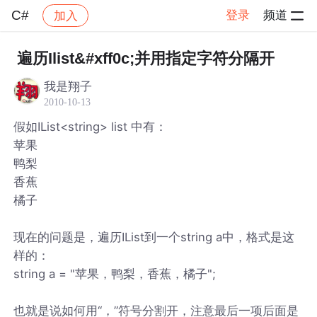
C#
登录
频道
加入
帖子详情
社区
C#
遍历Ilist&#xff0c;并用指定字符分隔开
我是翔子
2010-10-13
假如IList<string> list 中有：
苹果
鸭梨
香蕉
橘子
现在的问题是，遍历IList到一个string a中，格式是这
样的：
string a = "苹果，鸭梨，香蕉，橘子";
也就是说如何用“，”符号分割开，注意最后一项后面是