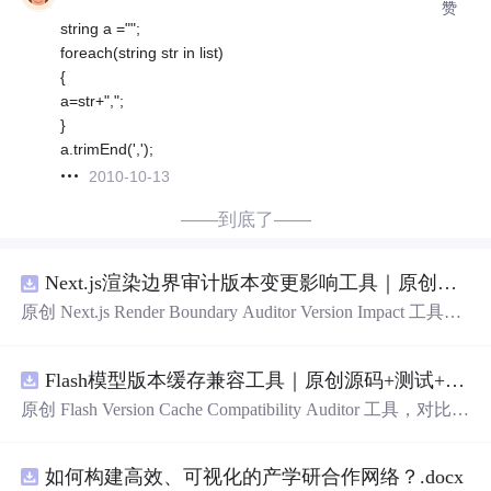
赞
string a ="";
foreach(string str in list)
{
a=str+",";
}
a.trimEnd(',');
2010-10-13
——到底了——
Next.js渲染边界审计版本变更影响工具｜原创源码+测试+离线报告
原创 Next.js Render Boundary Auditor Version Impact 工具，
围绕“建立服务端组件、客户端组件、数据获取、缓存和交
互边界图，识别错误跨界依赖”的结果，对比两个版本的输
Flash模型版本缓存兼容工具｜原创源码+测试+离线报告
入约定、规则参数、结果结构和风险项，识别变更影响。
压缩包包含完整源码、3 项自动化测试、可复现合成示
原创 Flash Version Cache Compatibility Auditor 工具，对比两
例、离线 HTML/JSON/SVG 报告、1080×720 真实运行效
个Flash模型版本的前缀规范、缓存键、Tokenizer、命中率
果图、README、运行说明、功能清单、MIT License 及
和重建成本。压缩包包含完整源码、3 项自动化测试、可
原创与授权声明。运行时零第三方依赖，不包含热点产品
如何构建高效、可视化的产学研合作网络？.docx
复现合成示例、离线 HTML/JSON/SVG 报告、1080×720